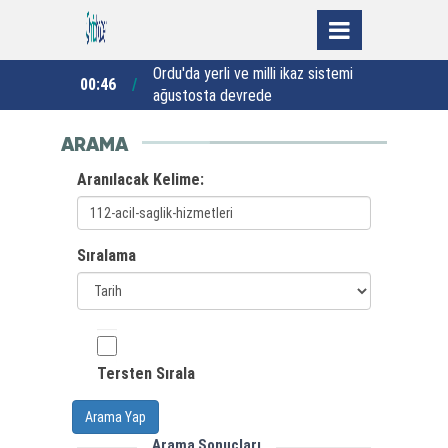
let için
Ordu'da yerli ve milli ikaz sistemi
R
00:46
23:38
ağustosta devrede
k
ARAMA
Aranılacak Kelime:
Sıralama
Tersten Sırala
Arama Yap
Arama Sonuçları