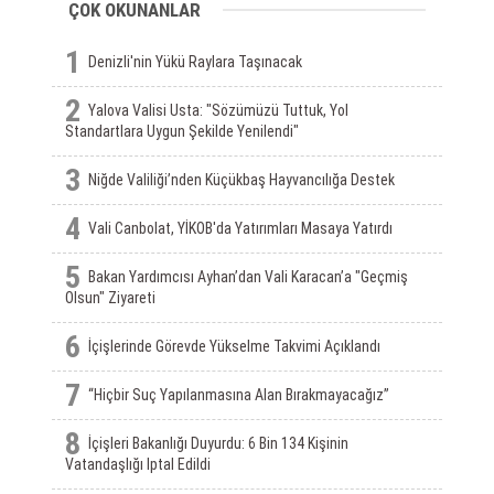
ÇOK OKUNANLAR
1
Denizli'nin Yükü Raylara Taşınacak
2
Yalova Valisi Usta: "Sözümüzü Tuttuk, Yol
Standartlara Uygun Şekilde Yenilendi"
3
Niğde Valiliği’nden Küçükbaş Hayvancılığa Destek
4
Vali Canbolat, YİKOB'da Yatırımları Masaya Yatırdı
5
Bakan Yardımcısı Ayhan’dan Vali Karacan’a "Geçmiş
Olsun" Ziyareti
6
İçişlerinde Görevde Yükselme Takvimi Açıklandı
7
“Hiçbir Suç Yapılanmasına Alan Bırakmayacağız”
8
İçişleri Bakanlığı Duyurdu: 6 Bin 134 Kişinin
Vatandaşlığı Iptal Edildi