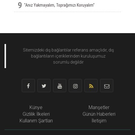
9
"Anız Yakmayalım, Toprağımızı Koruyalım"
Sitemizdeki dış bağlantılar referans amaçlıdır, dış
bağlantıların içeriklerinden
kuruluşumuz
sorumlu değildir
Künye
Manşetler
Gizlilik İlkeleri
Günün Haberleri
Kullanım Şartları
İletişim