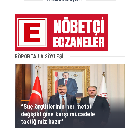
RÖPORTAJ & SÖYLEŞİ
“Suç örgütlerinin her metot
değişikliğine karşı mücadele
taktiğimiz hazır”