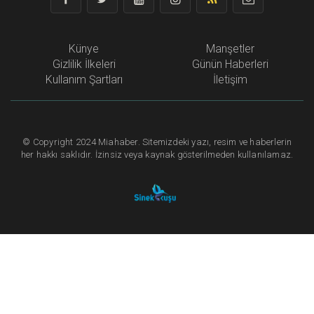
Künye
Manşetler
Gizlilik İlkeleri
Günün Haberleri
Kullanım Şartları
İletişim
©
Copyright
2024 Miahaber. Sitemizdeki yazı, resim ve haberlerin
her hakkı saklıdır. İzinsiz veya kaynak gösterilmeden kullanılamaz.