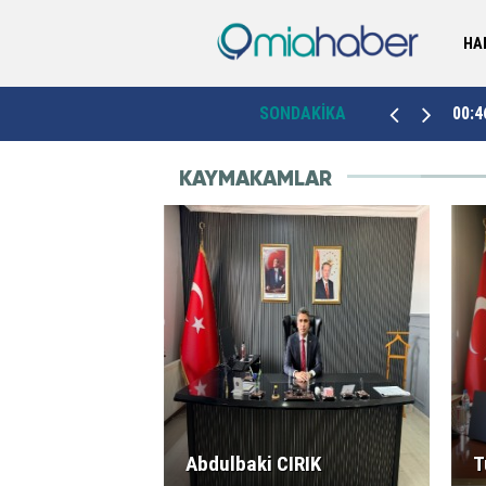
HA
Ordu'da yerli ve milli ikaz sistemi ağustosta
k”
00:46
SONDAKİKA
23:3
devrede
KAYMAKAMLAR
Abdulbaki CIRIK
T