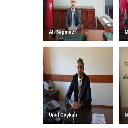
Ali Sapmaz
M
Ünal Coşkun
N