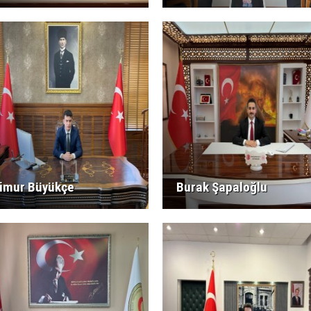
imur Büyükçe
Burak Şapaloğlu