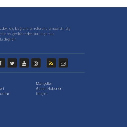
zdeki dış bağlantılar referans amaçlıdır, dış
tıların içeriklerinden
kuruluşumuz
u değildir
Manşetler
leri
Günün Haberleri
artları
İletişim