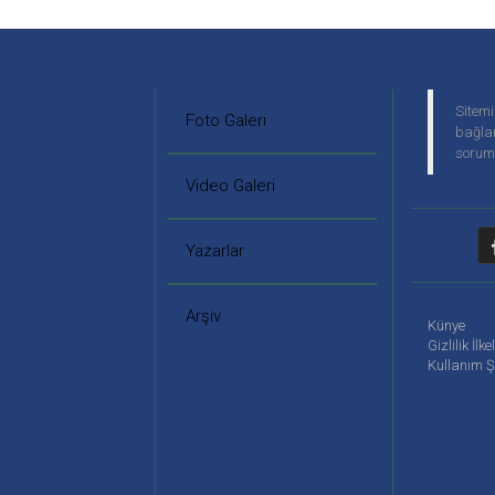
Sitemi
Foto Galeri
bağlan
soruml
Video Galeri
Yazarlar
Arşiv
Künye
Gizlilik İlke
Kullanım Ş