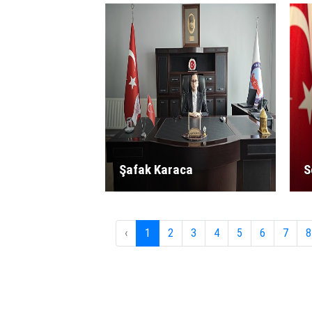
Şafak Karaca
S
‹
1
2
3
4
5
6
7
8