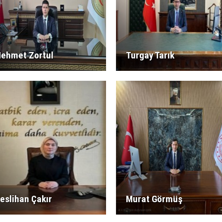
ehmet Zortul
Turgay Tarık
eslihan Çakır
Murat Görmüş