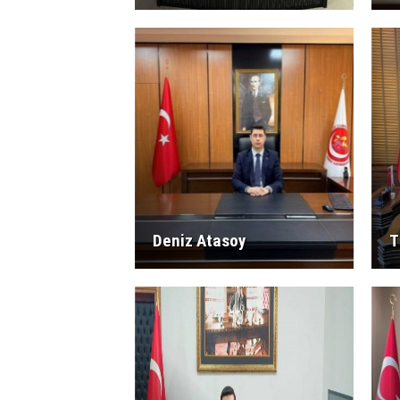
Deniz Atasoy
T