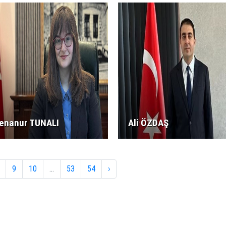
enanur TUNALI
Ali ÖZDAŞ
9
10
...
53
54
›