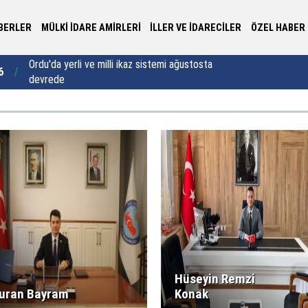
BERLER
MÜLKİ İDARE AMİRLERİ
İLLER VE İDARECİLER
ÖZEL HABER
Rize’de 50 öğrenci kapasiteli yatılı kız Kur’an Kursu
Va
8
22:35
için imzalar atıldı
ya
Hüseyin Remzi
uran Bayram
Konak