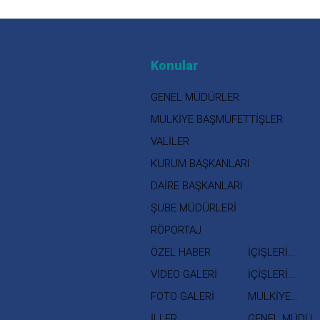
Konular
GENEL MÜDÜRLER
MÜLKİYE BAŞMÜFETTİŞLER
VALİLER
KURUM BAŞKANLARI
DAİRE BAŞKANLARI
ŞUBE MÜDÜRLERİ
RÖPORTAJ
ÖZEL HABER
İÇİŞLERİ
BAKANI
VİDEO GALERİ
İÇİŞLERİ
BAKAN
FOTO GALERİ
MÜLKİYE
YARDIMCISI
MÜFETTİŞLERİ
İLLER
GENEL MÜDÜR