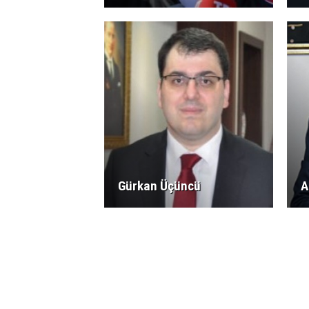
Gürkan Üçüncü
A