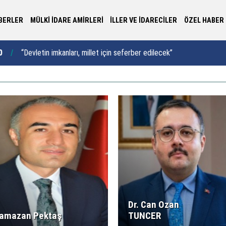
BERLER
MÜLKİ İDARE AMİRLERİ
İLLER VE İDARECİLER
ÖZEL HABER
0
“Devletin imkanları, millet için seferber edilecek”
15:00
Va
Dr. Can Ozan
amazan Pektaş
TUNCER