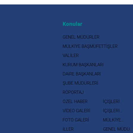
Konular
GENEL MÜDÜRLER
MÜLKİYE BAŞMÜFETTİŞLER
VALİLER
KURUM BAŞKANLARI
DAİRE BAŞKANLARI
ŞUBE MÜDÜRLERİ
RÖPORTAJ
ÖZEL HABER
İÇİŞLERİ
BAKANI
VİDEO GALERİ
İÇİŞLERİ
BAKAN
FOTO GALERİ
MÜLKİYE
YARDIMCISI
MÜFETTİŞLERİ
İLLER
GENEL MÜDÜR