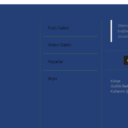
Sitemi
Foto Galeri
bağlan
soruml
Video Galeri
Yazarlar
Arşiv
Künye
Gizlilik İlke
Kullanım Ş