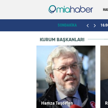
HA
11:04
“Yerinden yönetim anlayışıyla hareket ediyoruz”
SONDAKİKA
16:0
KURUM BAŞKANLARI
Hamza Taşdelen
R