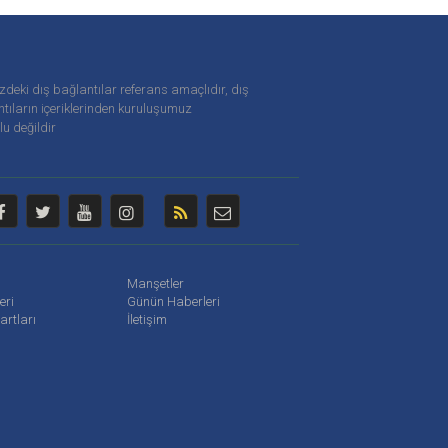
zdeki dış bağlantılar referans amaçlıdır, dış
tıların içeriklerinden
kuruluşumuz
u değildir
Manşetler
leri
Günün Haberleri
artları
İletişim