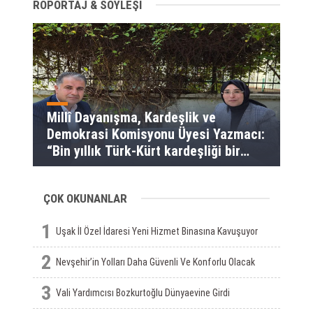
RÖPORTAJ & SÖYLEŞİ
Millî Dayanışma, Kardeşlik ve
Demokrasi Komisyonu Üyesi Yazmacı:
“Bin yıllık Türk-Kürt kardeşliği bir
slogan değil, bu toprakların
gerçeğidir”
ÇOK OKUNANLAR
1
Uşak İl Özel İdaresi Yeni Hizmet Binasına Kavuşuyor
2
Nevşehir’in Yolları Daha Güvenli Ve Konforlu Olacak
3
Vali Yardımcısı Bozkurtoğlu Dünyaevine Girdi