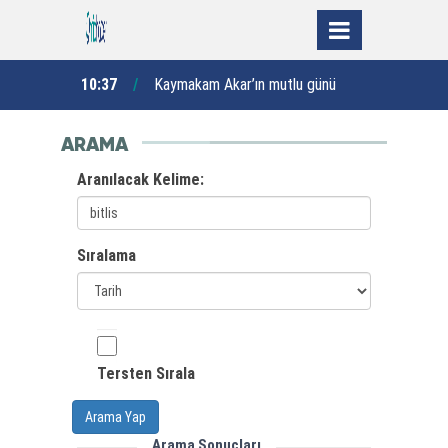
lumların
“
10:37
Kaymakam Akar’ın mutlu günü
10:27
şturuyor”
ARAMA
Aranılacak Kelime:
Sıralama
Tersten Sırala
Arama Yap
Arama Sonuçları