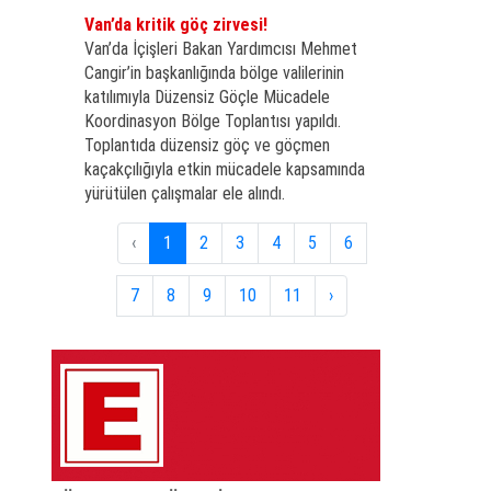
Van’da kritik göç zirvesi!
Van’da İçişleri Bakan Yardımcısı Mehmet
Cangir’in başkanlığında bölge valilerinin
katılımıyla Düzensiz Göçle Mücadele
Koordinasyon Bölge Toplantısı yapıldı.
Toplantıda düzensiz göç ve göçmen
kaçakçılığıyla etkin mücadele kapsamında
yürütülen çalışmalar ele alındı.
‹
1
2
3
4
5
6
7
8
9
10
11
›