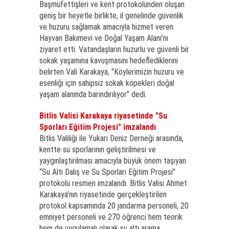
Başmüfettişleri ve kent protokolünden oluşan
geniş bir heyetle birlikte, il genelinde güvenlik
ve huzuru sağlamak amacıyla hizmet veren
Hayvan Bakımevi ve Doğal Yaşam Alanı’nı
ziyaret etti. Vatandaşların huzurlu ve güvenli bir
sokak yaşamına kavuşmasını hedeflediklerini
belirten Vali Karakaya, "Köylerimizin huzuru ve
esenliği için sahipsiz sokak köpekleri doğal
yaşam alanında barındırılıyor" dedi.
Bitlis Valisi Karakaya riyasetinde "Su
Sporları Eğitim Projesi" imzalandı
Bitlis Valiliği ile Yukarı Deniz Derneği arasında,
kentte su sporlarının geliştirilmesi ve
yaygınlaştırılması amacıyla büyük önem taşıyan
“Su Altı Dalış ve Su Sporları Eğitim Projesi”
protokolü resmen imzalandı. Bitlis Valisi Ahmet
Karakaya’nın riyasetinde gerçekleştirilen
protokol kapsamında 20 jandarma personeli, 20
emniyet personeli ve 270 öğrenci hem teorik
hem de uygulamalı olarak su altı arama