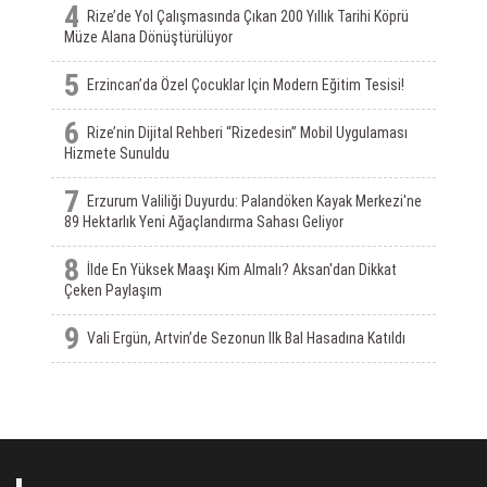
4
Rize’de Yol Çalışmasında Çıkan 200 Yıllık Tarihi Köprü
Müze Alana Dönüştürülüyor
5
Erzincan’da Özel Çocuklar Için Modern Eğitim Tesisi!
6
Rize’nin Dijital Rehberi “Rizedesin” Mobil Uygulaması
Hizmete Sunuldu
7
Erzurum Valiliği Duyurdu: Palandöken Kayak Merkezi'ne
89 Hektarlık Yeni Ağaçlandırma Sahası Geliyor
8
İlde En Yüksek Maaşı Kim Almalı? Aksan'dan Dikkat
Çeken Paylaşım
9
Vali Ergün, Artvin’de Sezonun Ilk Bal Hasadına Katıldı