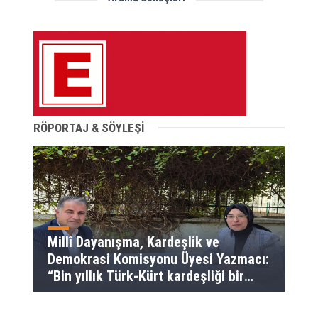
RÖPORTAJ & SÖYLEŞİ
Millî Dayanışma, Kardeşlik ve
Demokrasi Komisyonu Üyesi Yazmacı:
“Bin yıllık Türk-Kürt kardeşliği bir
slogan değil, bu toprakların
gerçeğidir”