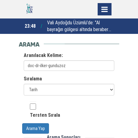
sezonun ilk
Vali Aydoğdu Üzümlü’de: "Al
23:48
23:02
bayrağın gölgesi altında beraber
y
yaşamaya yeminliyiz"
k
ARAMA
Aranılacak Kelime:
Sıralama
Tersten Sırala
Arama Yap
Arama Sonuçları