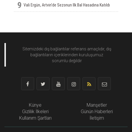
9
Vali Ergün, Artvin’de Sezonun Ilk Bal Hasadına Katıldı
Sitemizdeki dış bağlantılar referans amaçlıdır, dış
bağlantıların içeriklerinden
kuruluşumuz
sorumlu değildir
Künye
Manşetler
Gizlilik İlkeleri
Günün Haberleri
Kullanım Şartları
İletişim