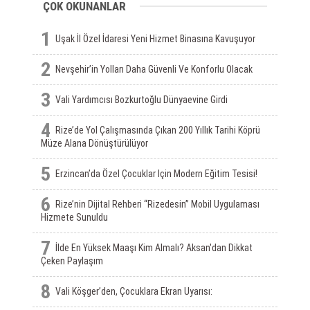
ÇOK OKUNANLAR
1
Uşak İl Özel İdaresi Yeni Hizmet Binasına Kavuşuyor
2
Nevşehir’in Yolları Daha Güvenli Ve Konforlu Olacak
3
Vali Yardımcısı Bozkurtoğlu Dünyaevine Girdi
4
Rize’de Yol Çalışmasında Çıkan 200 Yıllık Tarihi Köprü
Müze Alana Dönüştürülüyor
5
Erzincan’da Özel Çocuklar Için Modern Eğitim Tesisi!
6
Rize’nin Dijital Rehberi “Rizedesin” Mobil Uygulaması
Hizmete Sunuldu
7
İlde En Yüksek Maaşı Kim Almalı? Aksan'dan Dikkat
Çeken Paylaşım
8
Vali Köşger’den, Çocuklara Ekran Uyarısı: