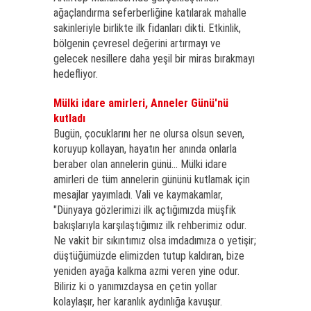
ağaçlandırma seferberliğine katılarak mahalle
sakinleriyle birlikte ilk fidanları dikti. Etkinlik,
bölgenin çevresel değerini artırmayı ve
gelecek nesillere daha yeşil bir miras bırakmayı
hedefliyor.
Mülki idare amirleri, Anneler Günü'nü
kutladı
Bugün, çocuklarını her ne olursa olsun seven,
koruyup kollayan, hayatın her anında onlarla
beraber olan annelerin günü... Mülki idare
amirleri de tüm annelerin gününü kutlamak için
mesajlar yayımladı. Vali ve kaymakamlar,
"Dünyaya gözlerimizi ilk açtığımızda müşfik
bakışlarıyla karşılaştığımız ilk rehberimiz odur.
Ne vakit bir sıkıntımız olsa imdadımıza o yetişir;
düştüğümüzde elimizden tutup kaldıran, bize
yeniden ayağa kalkma azmi veren yine odur.
Biliriz ki o yanımızdaysa en çetin yollar
kolaylaşır, her karanlık aydınlığa kavuşur.