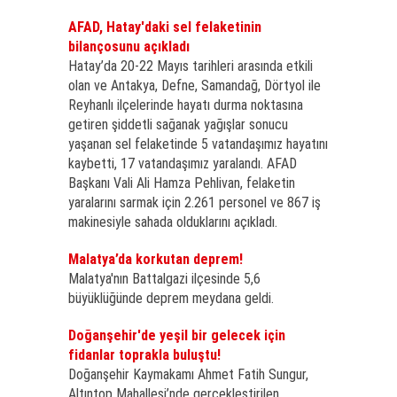
AFAD, Hatay'daki sel felaketinin
bilançosunu açıkladı
Hatay’da 20-22 Mayıs tarihleri arasında etkili
olan ve Antakya, Defne, Samandağ, Dörtyol ile
Reyhanlı ilçelerinde hayatı durma noktasına
getiren şiddetli sağanak yağışlar sonucu
yaşanan sel felaketinde 5 vatandaşımız hayatını
kaybetti, 17 vatandaşımız yaralandı. AFAD
Başkanı Vali Ali Hamza Pehlivan, felaketin
yaralarını sarmak için 2.261 personel ve 867 iş
makinesiyle sahada olduklarını açıkladı.
Malatya’da korkutan deprem!
Malatya'nın Battalgazi ilçesinde 5,6
büyüklüğünde deprem meydana geldi.
Doğanşehir'de yeşil bir gelecek için
fidanlar toprakla buluştu!
Doğanşehir Kaymakamı Ahmet Fatih Sungur,
Altıntop Mahallesi’nde gerçekleştirilen