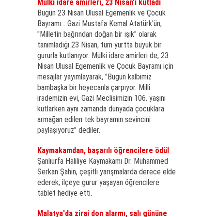
Mülki idare amirleri, 23 Nisan'ı kutladı
Bugün 23 Nisan Ulusal Egemenlik ve Çocuk
Bayramı... Gazi Mustafa Kemal Atatürk'ün,
"Milletin bağrından doğan bir ışık" olarak
tanımladığı 23 Nisan, tüm yurtta büyük bir
gururla kutlanıyor. Mülki idare amirleri de, 23
Nisan Ulusal Egemenlik ve Çocuk Bayramı için
mesajlar yayımlayarak, "Bugün kalbimiz
bambaşka bir heyecanla çarpıyor. Millî
irademizin evi, Gazi Meclisimizin 106. yaşını
kutlarken aynı zamanda dünyada çocuklara
armağan edilen tek bayramın sevincini
paylaşıyoruz" dediler.
Kaymakamdan, başarılı öğrencilere ödül
Şanlıurfa Haliliye Kaymakamı Dr. Muhammed
Serkan Şahin, çeşitli yarışmalarda derece elde
ederek, ilçeye gurur yaşayan öğrencilere
tablet hediye etti.
Malatya'da zirai don alarmı, salı gününe