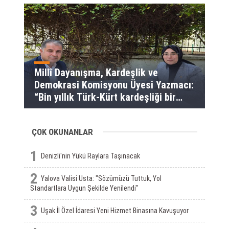
Millî Dayanışma, Kardeşlik ve
Demokrasi Komisyonu Üyesi Yazmacı:
“Bin yıllık Türk-Kürt kardeşliği bir
slogan değil, bu toprakların
gerçeğidir”
ÇOK OKUNANLAR
1
Denizli'nin Yükü Raylara Taşınacak
2
Yalova Valisi Usta: "Sözümüzü Tuttuk, Yol
Standartlara Uygun Şekilde Yenilendi"
3
Uşak İl Özel İdaresi Yeni Hizmet Binasına Kavuşuyor