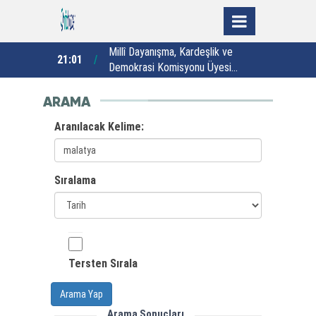
an Menderes
Millî Dayanışma, Kardeşlik ve
21:01
20:01
 Çiçek'e dair
Demokrasi Komisyonu Üyesi
Yazmacı: “Bin yıllık Türk-Kürt
kardeşliği bir slogan değil, bu
ARAMA
toprakların gerçeğidir”
Aranılacak Kelime:
Sıralama
Tersten Sırala
Arama Yap
Arama Sonuçları