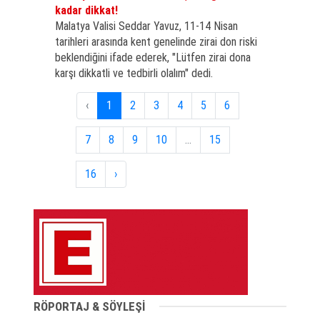
kadar dikkat!
Malatya Valisi Seddar Yavuz, 11-14 Nisan
tarihleri arasında kent genelinde zirai don riski
beklendiğini ifade ederek, "Lütfen zirai dona
karşı dikkatli ve tedbirli olalım" dedi.
‹
1
2
3
4
5
6
7
8
9
10
...
15
16
›
RÖPORTAJ & SÖYLEŞİ