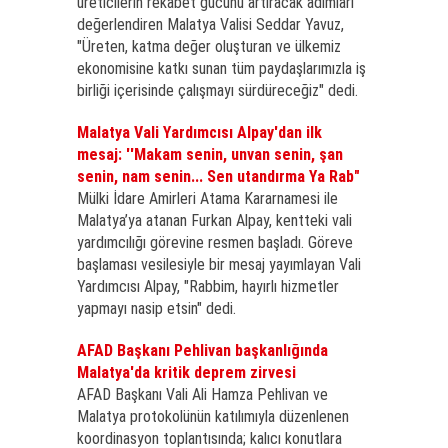
üreticilerin rekabet gücünü artıracak adımları
değerlendiren Malatya Valisi Seddar Yavuz,
"Üreten, katma değer oluşturan ve ülkemiz
ekonomisine katkı sunan tüm paydaşlarımızla iş
birliği içerisinde çalışmayı sürdüreceğiz" dedi.
Malatya Vali Yardımcısı Alpay'dan ilk
mesaj: ''Makam senin, unvan senin, şan
senin, nam senin... Sen utandırma Ya Rab"
Mülki İdare Amirleri Atama Kararnamesi ile
Malatya’ya atanan Furkan Alpay, kentteki vali
yardımcılığı görevine resmen başladı. Göreve
başlaması vesilesiyle bir mesaj yayımlayan Vali
Yardımcısı Alpay, "Rabbim, hayırlı hizmetler
yapmayı nasip etsin" dedi.
AFAD Başkanı Pehlivan başkanlığında
Malatya'da kritik deprem zirvesi
AFAD Başkanı Vali Ali Hamza Pehlivan ve
Malatya protokolünün katılımıyla düzenlenen
koordinasyon toplantısında; kalıcı konutlara