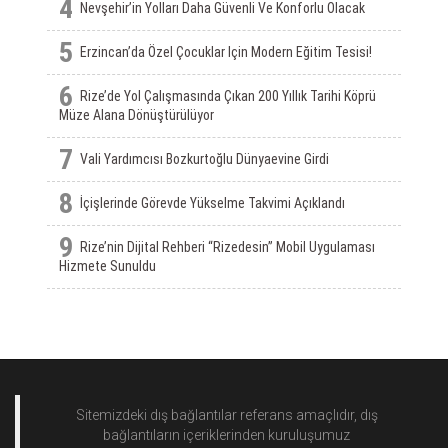
4
Nevşehir’in Yolları Daha Güvenli Ve Konforlu Olacak
5
Erzincan’da Özel Çocuklar Için Modern Eğitim Tesisi!
6
Rize’de Yol Çalışmasında Çıkan 200 Yıllık Tarihi Köprü
Müze Alana Dönüştürülüyor
7
Vali Yardımcısı Bozkurtoğlu Dünyaevine Girdi
8
İçişlerinde Görevde Yükselme Takvimi Açıklandı
9
Rize’nin Dijital Rehberi “Rizedesin” Mobil Uygulaması
Hizmete Sunuldu
Sitemizdeki dış bağlantılar referans amaçlıdır, dış
bağlantıların içeriklerinden
kuruluşumuz