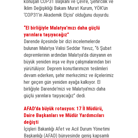
konuşan COP31 Başkanı ve Çevre, Şehircilik ve
İklim Değişikliği Bakanı Murat Kurum, YÖK’ün
‘COP31’in Akademik Elçisi’ olduğunu duyurdu.
“El birliğiyle Malatya'mızı daha güçlü
yarınlara taşıyacağız”
Darende ilçesinde bir dizi incelemelerde
bulunan Malatya Valisi Seddar Yavuz, “6 Şubat
depremlerinin ardından Malatya'da dünyanın en
büyük yeniden inşa ve ihya çalışmalarından biri
yürütülüyor. Deprem konutlarımızın teslimleri
devam ederken, şehir merkezimiz ve ilçelerimiz
her geçen gün yeniden ayağa kalkıyor. El
birliğiyle Darende'mizi ve Malatya'mızı daha
güçlü yarınlara taşıyacağız” dedi.
AFAD’da büyük rotasyon: 17 İl Müdürü,
Daire Başkanları ve Müdür Yardımcıları
değişti
İçişleri Bakanlığı Afet ve Acil Durum Yönetimi
Başkanlığı (AFAD) bünyesinde geniş kapsamlı