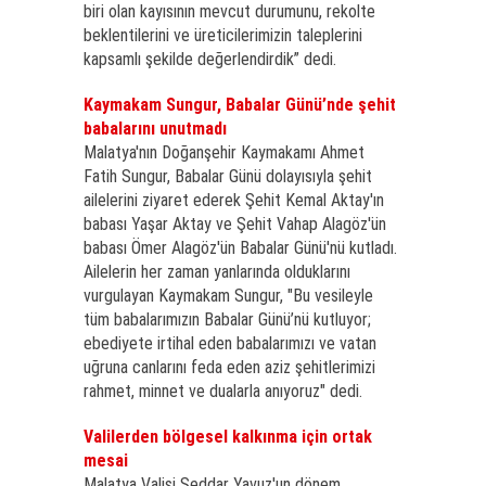
biri olan kayısının mevcut durumunu, rekolte
beklentilerini ve üreticilerimizin taleplerini
kapsamlı şekilde değerlendirdik” dedi.
Kaymakam Sungur, Babalar Günü’nde şehit
babalarını unutmadı
Malatya'nın Doğanşehir Kaymakamı Ahmet
Fatih Sungur, Babalar Günü dolayısıyla şehit
ailelerini ziyaret ederek Şehit Kemal Aktay'ın
babası Yaşar Aktay ve Şehit Vahap Alagöz'ün
babası Ömer Alagöz'ün Babalar Günü'nü kutladı.
Ailelerin her zaman yanlarında olduklarını
vurgulayan Kaymakam Sungur, "Bu vesileyle
tüm babalarımızın Babalar Günü’nü kutluyor;
ebediyete irtihal eden babalarımızı ve vatan
uğruna canlarını feda eden aziz şehitlerimizi
rahmet, minnet ve dualarla anıyoruz" dedi.
Valilerden bölgesel kalkınma için ortak
mesai
Malatya Valisi Seddar Yavuz'un dönem