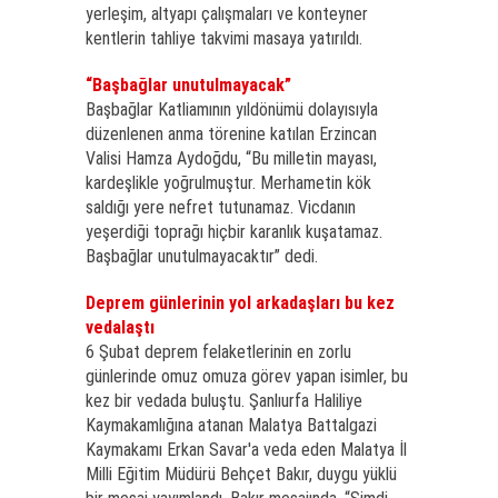
yerleşim, altyapı çalışmaları ve konteyner
kentlerin tahliye takvimi masaya yatırıldı.
“Başbağlar unutulmayacak”
Başbağlar Katliamının yıldönümü dolayısıyla
düzenlenen anma törenine katılan Erzincan
Valisi Hamza Aydoğdu, “Bu milletin mayası,
kardeşlikle yoğrulmuştur. Merhametin kök
saldığı yere nefret tutunamaz. Vicdanın
yeşerdiği toprağı hiçbir karanlık kuşatamaz.
Başbağlar unutulmayacaktır” dedi.
Deprem günlerinin yol arkadaşları bu kez
vedalaştı
6 Şubat deprem felaketlerinin en zorlu
günlerinde omuz omuza görev yapan isimler, bu
kez bir vedada buluştu. Şanlıurfa Haliliye
Kaymakamlığına atanan Malatya Battalgazi
Kaymakamı Erkan Savar'a veda eden Malatya İl
Milli Eğitim Müdürü Behçet Bakır, duygu yüklü