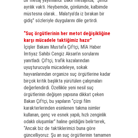
bir mesaj yayımlandı. Bakır mesajında, “Şimdi
ayrılık vakti. Heybemde, gönlümde, kalbimde
müstesna olarak... Malatya'da iz bırakan bir
gidiş" sözleriyle duygularını dile getirdi.
“Suç örgütlerinin her metot değişikliğine
karşı mücadele taktiğimiz hazır”
İçişler Bakanı Mustafa Çiftçi, MİA Haber
İmtiyaz Sahibi Cengiz Aksan’ın sorularını
yanıtladı. Çiftçi, trafik kazalarından
uyuşturucuyla mücadeleye, sokak
hayvanlarından organize suç örgütlerine kadar
birçok kritik başlıkta yürütülen çalışmaları
değerlendirdi. Özellikle yeni nesil suç
örgütlerinin değişen yapısına dikkat çeken
Bakan Çiftçi, bu yapıların “çizgi film
karakterlerinden esinlenen takma isimler
kullanan, genç ve esnek yapılı, hızlı zenginlik
odaklı oluşumlar” haline geldiğini belirterek,
“Ancak biz de taktiklerimizi buna göre
güncelliyoruz. Şu an suç örgütlerinin tamamen