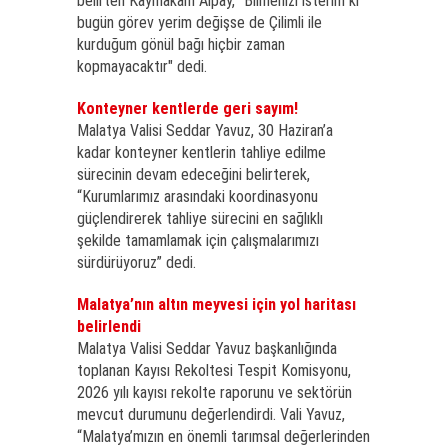
belirten Kaymakam Alpay, "Bilmenizi isterim ki
bugün görev yerim değişse de Çilimli ile
kurduğum gönül bağı hiçbir zaman
kopmayacaktır" dedi.
Konteyner kentlerde geri sayım!
Malatya Valisi Seddar Yavuz, 30 Haziran’a
kadar konteyner kentlerin tahliye edilme
sürecinin devam edeceğini belirterek,
“Kurumlarımız arasındaki koordinasyonu
güçlendirerek tahliye sürecini en sağlıklı
şekilde tamamlamak için çalışmalarımızı
sürdürüyoruz” dedi.
Malatya’nın altın meyvesi için yol haritası
belirlendi
Malatya Valisi Seddar Yavuz başkanlığında
toplanan Kayısı Rekoltesi Tespit Komisyonu,
2026 yılı kayısı rekolte raporunu ve sektörün
mevcut durumunu değerlendirdi. Vali Yavuz,
“Malatya’mızın en önemli tarımsal değerlerinden