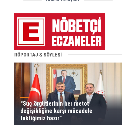
RÖPORTAJ & SÖYLEŞİ
“Suç örgütlerinin her metot
değişikliğine karşı mücadele
taktiğimiz hazır”