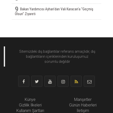
9
Bakan Yardımcısı Ayhan’dan Vali Karacan’a "Geçmiş
Olsun" Ziyareti
Sitemizdeki dış bağlantılar referans amaçlıdır, dış
bağlantıların içeriklerinden
kuruluşumuz
sorumlu değildir
Künye
Manşetler
Gizlilik İlkeleri
Günün Haberleri
Kullanım Şartları
İletişim