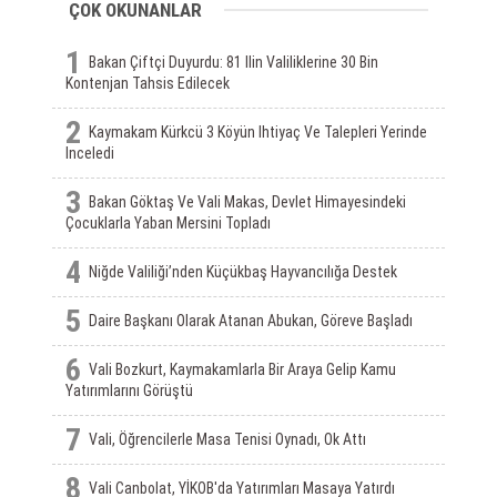
ÇOK OKUNANLAR
1
Bakan Çiftçi Duyurdu: 81 Ilin Valiliklerine 30 Bin
Kontenjan Tahsis Edilecek
2
Kaymakam Kürkcü 3 Köyün Ihtiyaç Ve Talepleri Yerinde
Inceledi
3
Bakan Göktaş Ve Vali Makas, Devlet Himayesindeki
Çocuklarla Yaban Mersini Topladı
4
Niğde Valiliği’nden Küçükbaş Hayvancılığa Destek
5
Daire Başkanı Olarak Atanan Abukan, Göreve Başladı
6
Vali Bozkurt, Kaymakamlarla Bir Araya Gelip Kamu
Yatırımlarını Görüştü
7
Vali, Öğrencilerle Masa Tenisi Oynadı, Ok Attı
8
Vali Canbolat, YİKOB'da Yatırımları Masaya Yatırdı