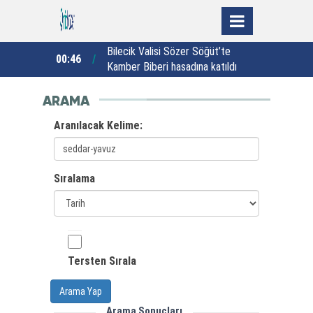
Bilecik Valisi Sözer Söğüt’te
R
a taşınacak
00:46
00:03
Kamber Biberi hasadına katıldı
ARAMA
Aranılacak Kelime:
Sıralama
Tersten Sırala
Arama Yap
Arama Sonuçları