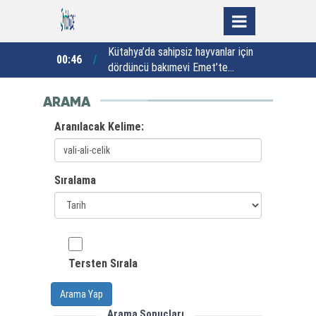
Kütahya’da sahipsiz hayvanlar için
Y
 hız kesmiyor
00:46
23:46
dördüncü bakımevi Emet’te
hizmete açıldı
a
ARAMA
Aranılacak Kelime:
Sıralama
Tersten Sırala
Arama Yap
Arama Sonuçları