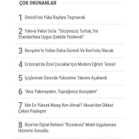
ÇOK OKUNANLAR
1
Denizli'nin Yükü Raylara Taşınacak
2
Yalova Valisi Usta: "Sözümüzü Tuttuk, Yol
Standartlara Uygun Şekilde Yenilendi"
3
Nevşehir’in Yolları Daha Güvenli Ve Konforlu Olacak
4
Erzincan’da Özel Çocuklar Için Modern Eğitim Tesisi!
5
İçişlerinde Görevde Yükselme Takvimi Açıklandı
6
"Anız Yakmayalım, Toprağımızı Koruyalım"
7
İlde En Yüksek Maaşı Kim Almalı? Aksan'dan Dikkat
Çeken Paylaşım
8
Rize’nin Dijital Rehberi “Rizedesin” Mobil Uygulaması
Hizmete Sunuldu