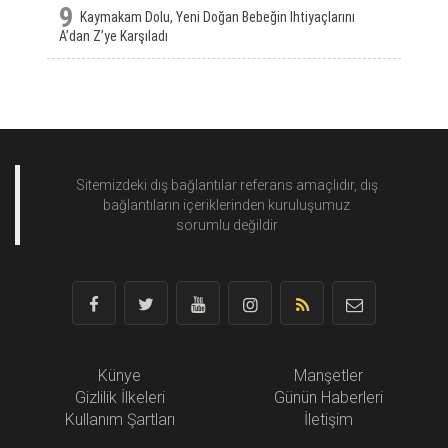
9
Kaymakam Dolu, Yeni Doğan Bebeğin Ihtiyaçlarını
A’dan Z’ye Karşıladı
Sitemizdeki dış bağlantılar referans amaçlıdır, dış
bağlantıların içeriklerinden
kuruluşumuz
sorumlu değildir
Künye
Manşetler
Gizlilik İlkeleri
Günün Haberleri
Kullanım Şartları
İletişim