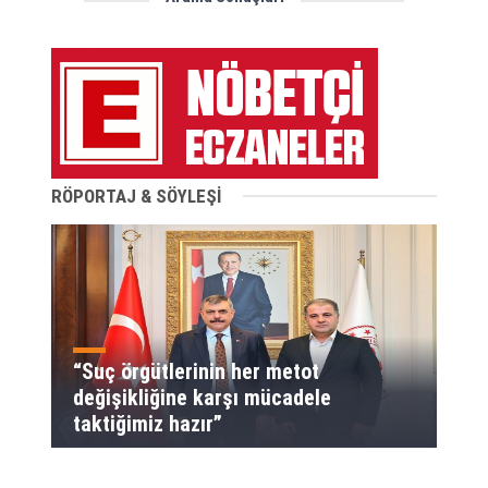
RÖPORTAJ & SÖYLEŞİ
“Suç örgütlerinin her metot
değişikliğine karşı mücadele
taktiğimiz hazır”