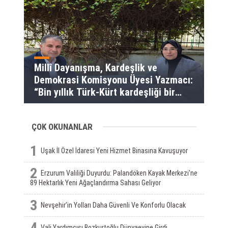
Millî Dayanışma, Kardeşlik ve
Demokrasi Komisyonu Üyesi Yazmacı:
“Bin yıllık Türk-Kürt kardeşliği bir
slogan değil, bu toprakların
gerçeğidir”
ÇOK OKUNANLAR
1
Uşak İl Özel İdaresi Yeni Hizmet Binasına Kavuşuyor
2
Erzurum Valiliği Duyurdu: Palandöken Kayak Merkezi'ne
89 Hektarlık Yeni Ağaçlandırma Sahası Geliyor
3
Nevşehir’in Yolları Daha Güvenli Ve Konforlu Olacak
4
Vali Yardımcısı Bozkurtoğlu Dünyaevine Girdi