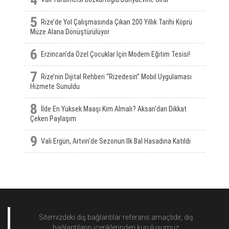
5
Rize’de Yol Çalışmasında Çıkan 200 Yıllık Tarihi Köprü
Müze Alana Dönüştürülüyor
6
Erzincan’da Özel Çocuklar Için Modern Eğitim Tesisi!
7
Rize’nin Dijital Rehberi “Rizedesin” Mobil Uygulaması
Hizmete Sunuldu
8
İlde En Yüksek Maaşı Kim Almalı? Aksan'dan Dikkat
Çeken Paylaşım
9
Vali Ergün, Artvin’de Sezonun Ilk Bal Hasadına Katıldı
Sitemizdeki dış bağlantılar referans amaçlıdır, dış
bağlantıların içeriklerinden
kuruluşumuz