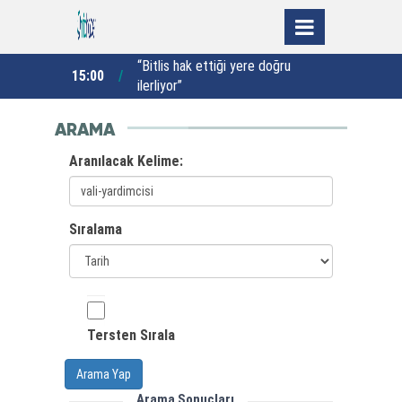
anız ve orman
“Bitlis hak ettiği yere doğru
15:00
13:00
 müdahalesiyle
ilerliyor”
d
ARAMA
Aranılacak Kelime:
Sıralama
Tersten Sırala
Arama Yap
Arama Sonuçları