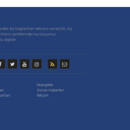
zdeki dış bağlantılar referans amaçlıdır, dış
tıların içeriklerinden
kuruluşumuz
u değildir
Manşetler
leri
Günün Haberleri
artları
İletişim