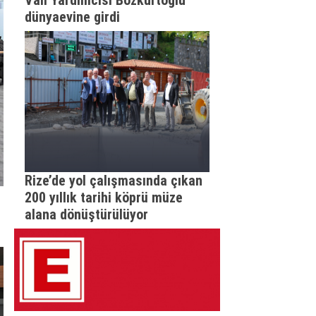
Vali Yardımcısı Bozkurtoğlu
dünyaevine girdi
Rize’de yol çalışmasında çıkan
200 yıllık tarihi köprü müze
alana dönüştürülüyor