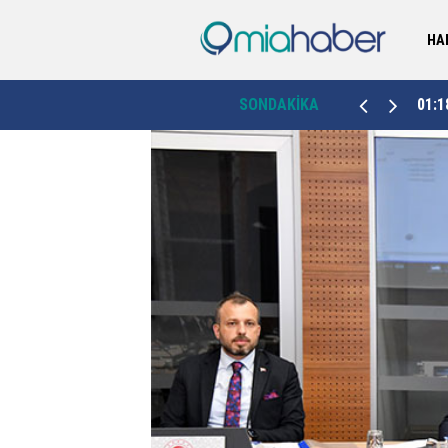
HA
Erzurum Valiliği duyurdu: Palandöken Kayak
01:18
SONDAKİKA
23:4
Merkezi'ne 89 hektarlık yeni ağaçlandırma sahası
geliyor