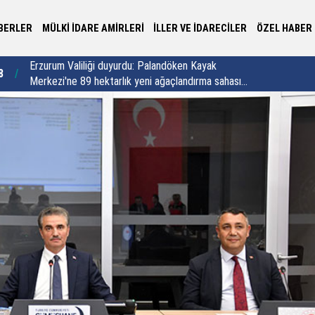
BERLER
MÜLKİ İDARE AMİRLERİ
İLLER VE İDARECİLER
ÖZEL HABER
Vali Aydoğdu Üzümlü’de: "Al bayrağın gölgesi
Kü
8
23:02
altında beraber yaşamaya yeminliyiz"
hı