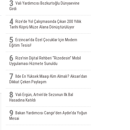
3
Vali Yardımcısı Bozkurtoğlu Dünyaevine
Girdi
4
Rize’de Yol Çalışmasında Çıkan 200 Yıllık
Tarihi Köprü Müze Alana Dönüştürülüyor
5
Erzincan’da Özel Çocuklar Için Modern
Eğitim Tesisi!
6
Rize’nin Dijital Rehberi “Rizedesin” Mobil
Uygulaması Hizmete Sunuldu
7
İlde En Yüksek Maaşı Kim Almalı? Aksan'dan
Dikkat Çeken Paylaşım
8
Vali Ergün, Artvin’de Sezonun Ilk Bal
Hasadına Katıldı
9
Bakan Yardımcısı Cangir’den Aydın’da Yoğun
Mesai