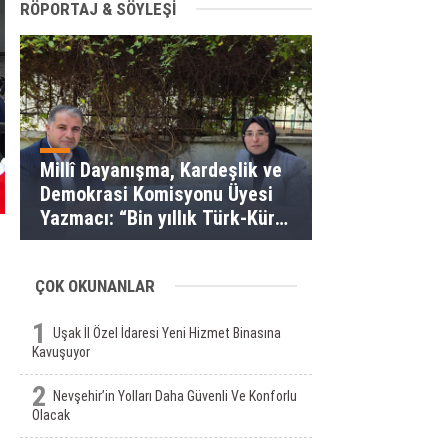
RÖPORTAJ & SÖYLEŞİ
Millî Dayanışma, Kardeşlik ve
Demokrasi Komisyonu Üyesi
Yazmacı: “Bin yıllık Türk-Kürt
kardeşliği bir slogan değil, bu
toprakların gerçeğidir”
ÇOK OKUNANLAR
1
Uşak İl Özel İdaresi Yeni Hizmet Binasına
Kavuşuyor
2
Nevşehir’in Yolları Daha Güvenli Ve Konforlu
Olacak