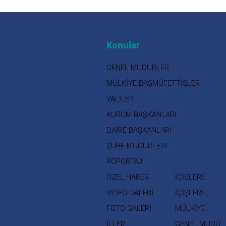
Konular
GENEL MÜDÜRLER
MÜLKİYE BAŞMÜFETTİŞLER
VALİLER
KURUM BAŞKANLARI
DAİRE BAŞKANLARI
ŞUBE MÜDÜRLERİ
RÖPORTAJ
ÖZEL HABER
İÇİŞLERİ
BAKANI
VİDEO GALERİ
İÇİŞLERİ
BAKAN
FOTO GALERİ
MÜLKİYE
YARDIMCISI
MÜFETTİŞLERİ
İLLER
GENEL MÜDÜR