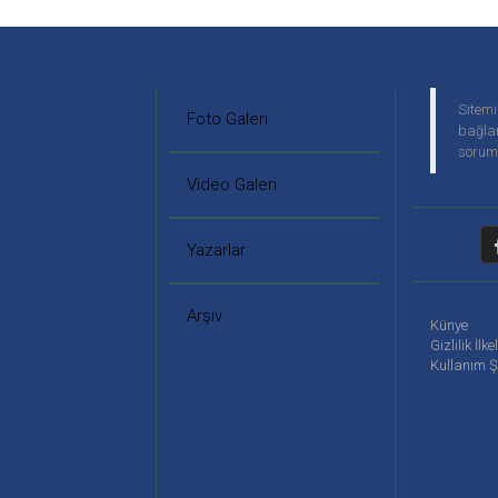
Sitemi
Foto Galeri
bağlan
soruml
Video Galeri
Yazarlar
Arşiv
Künye
Gizlilik İlke
Kullanım Ş