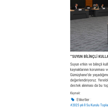
''SUYUN BİLİNÇLİ KULL
Suyun etkin ve bilinçli ku
kaynaklarının korunması ve
Gümüşhane'de yaşadığımız 
değerlendiriyoruz. Yerel
destek alınması da bu topla
Kaynak:
Etiketler :
#2025 yılı İl Su Kurulu Topla