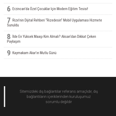
6
Erzincan’da Özel Çocuklar Için Modern Eğitim Tesisi!
7
Rize’nin Dijital Rehberi “Rizedesin” Mobil Uygulaması Hizmete
Sunuldu
8
İlde En Yüksek Maaşı Kim Almalı? Aksan'dan Dikkat Çeken
Paylaşım
9
Kaymakam Akar’ın Mutlu Günü
Sitemizdeki dış bağlantılar referans amaçlıdır, dış
bağlantıların içeriklerinden
kuruluşumuz
sorumlu değildir