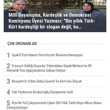
Millî Dayanışma, Kardeşlik ve Demokrasi
Komisyonu Üyesi Yazmacı: “Bin yıllık Türk-
Kürt kardeşliği bir slogan değil, bu
toprakların gerçeğidir”
ÇOK OKUNANLAR
1
Uşak İl Özel İdaresi Yeni Hizmet Binasına Kavuşuyor
2
Erzurum Valiliği Duyurdu: Palandöken Kayak Merkezi'ne 89
Hektarlık Yeni Ağaçlandırma Sahası Geliyor
3
Nevşehir’in Yolları Daha Güvenli Ve Konforlu Olacak
4
Vali Yardımcısı Bozkurtoğlu Dünyaevine Girdi
5
Rize’de Yol Çalışmasında Çıkan 200 Yıllık Tarihi Köprü Müze Alana
Dönüştürülüyor