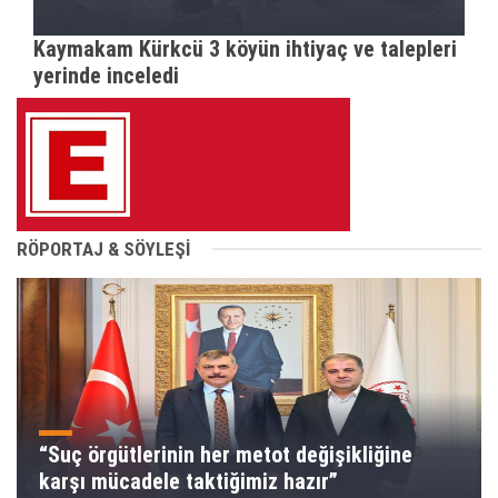
Kaymakam Kürkcü 3 köyün ihtiyaç ve talepleri
yerinde inceledi
RÖPORTAJ & SÖYLEŞİ
“Suç örgütlerinin her metot değişikliğine
karşı mücadele taktiğimiz hazır”