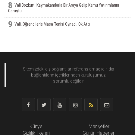
8
Vali Bozkurt, Kaymakamlarla Bir Araya Gelip Kamu Yatırımlarını
Görüştü
9
Vali, Öğrencilerle Masa Tenisi Oynadı, Ok Attı
Sitemizdeki dış bağlantılar referans amaçlıdır, dış
bağlantıların içeriklerinden
kuruluşumuz
sorumlu değildir
Künye
Manşetler
Gizlilik İlkeleri
Günün Haberleri