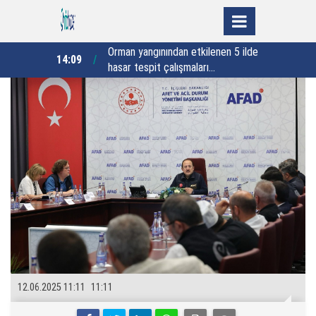
ilenen 5 ilde
Şampiyon pehlivanlar ödüllerini
14:00
13:23
rı
Kaymakam Demirdağ’ın elinden aldı
12.06.2025 11:11
11:11