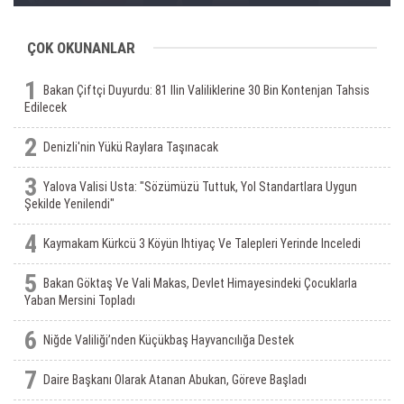
ÇOK OKUNANLAR
1
Bakan Çiftçi Duyurdu: 81 Ilin Valiliklerine 30 Bin Kontenjan Tahsis
Edilecek
2
Denizli'nin Yükü Raylara Taşınacak
3
Yalova Valisi Usta: "Sözümüzü Tuttuk, Yol Standartlara Uygun
Şekilde Yenilendi"
4
Kaymakam Kürkcü 3 Köyün Ihtiyaç Ve Talepleri Yerinde Inceledi
5
Bakan Göktaş Ve Vali Makas, Devlet Himayesindeki Çocuklarla
Yaban Mersini Topladı
6
Niğde Valiliği’nden Küçükbaş Hayvancılığa Destek
7
Daire Başkanı Olarak Atanan Abukan, Göreve Başladı