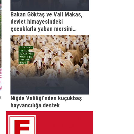
Bakan Göktaş ve Vali Makas,
devlet himayesindeki
çocuklarla yaban mersini
topladı
e
Niğde Valiliği’nden küçükbaş
hayvancılığa destek