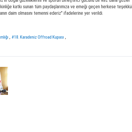
’in doğal güzelliklerini ve sporun birleştirici gücünü bir kez daha gözler
etkinliğe katkı sunan tüm paydaşlarımıza ve emeği geçen herkese teşekkü
ın daim olmasını temenni ederiz'' ifadelerine yer verildi.
,
,
mlığı
#18. Karadeniz Offroad Kupası