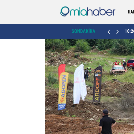
HA
“Samsun'u dünyanın üretim merkezlerinden biri
10:26
SONDAKİKA
10:1
yapacağız”