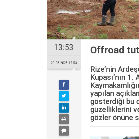
13:53
Offroad tu
23.06.2025 13:53
Rize’nin Ardeş
Kupası’nın 1.
Kaymakamlığın
yapılan açıkla
gösterdiği bu 
güzelliklerini 
gözler önüne ser