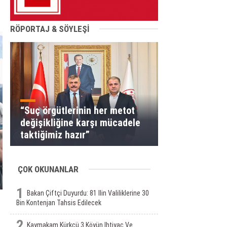
RÖPORTAJ & SÖYLEŞİ
“Suç örgütlerinin her metot
değişikliğine karşı mücadele
taktiğimiz hazır”
ÇOK OKUNANLAR
1
Bakan Çiftçi Duyurdu: 81 Ilin Valiliklerine 30
Bin Kontenjan Tahsis Edilecek
2
Kaymakam Kürkcü 3 Köyün Ihtiyaç Ve