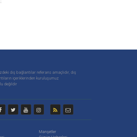
zdeki dış bağlantılar referans amaçlıdır, dış
tıların içeriklerinden
kuruluşumuz
u değildir
Manşetler