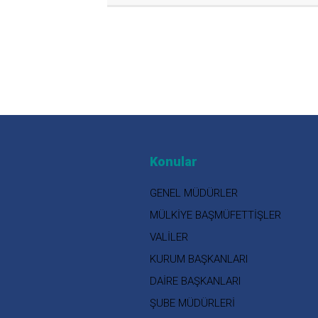
Konular
GENEL MÜDÜRLER
MÜLKİYE BAŞMÜFETTİŞLER
VALİLER
KURUM BAŞKANLARI
DAİRE BAŞKANLARI
ŞUBE MÜDÜRLERİ