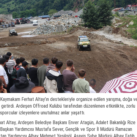
, Kaymakam Ferhat Altay’ın destekleriyle organize edilen yarışma, doğa v
ya getirdi. Ardeşen Offroad Kulübü tarafından düzenlenen etkinlikte, zorlu
porcular izleyenlere unutulmaz anlar yaşattı.
t Altay, Ardeşen Belediye Başkanı Enver Atagün, Adalet Bakanlığı Rize
Başkan Yardımcısı Mustafa Sever, Gençlik ve Spor İl Müdürü Ramazan
tan Yardımcısı Albay Mehmet Yeşilgöl, Asayiş Şube Müdürü Albay Fatih