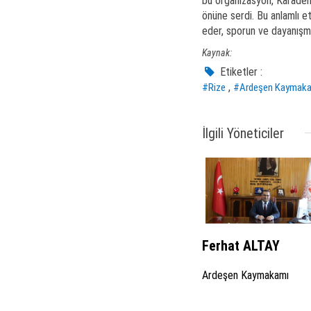
bu organizasyon, Karadeniz
önüne serdi. Bu anlamlı 
eder, sporun ve dayanışman
Kaynak:
Etiketler :
,
#Rize
#Ardeşen Kaymaka
İlgili Yöneticiler
Ferhat ALTAY
Ardeşen Kaymakamı