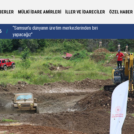
BERLER
MÜLKİ İDARE AMİRLERİ
İLLER VE İDARECİLER
ÖZEL HABER
1
Vali Serdengeçti'nden yapı güvenliği mesajı
10:03
He