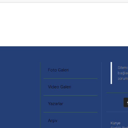
Sitemi
Foto Galeri
bağlan
soruml
Video Galeri
Yazarlar
Arşiv
Künye