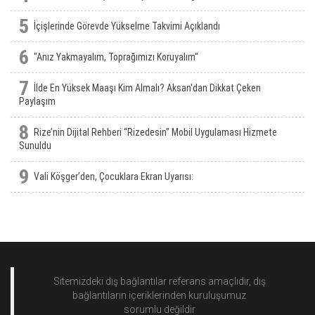
5
İçişlerinde Görevde Yükselme Takvimi Açıklandı
6
"Anız Yakmayalım, Toprağımızı Koruyalım"
7
İlde En Yüksek Maaşı Kim Almalı? Aksan'dan Dikkat Çeken
Paylaşım
8
Rize’nin Dijital Rehberi “Rizedesin” Mobil Uygulaması Hizmete
Sunuldu
9
Vali Köşger’den, Çocuklara Ekran Uyarısı:
Sitemizdeki dış bağlantılar referans amaçlıdır, dış
bağlantıların içeriklerinden
kuruluşumuz
sorumlu değildir