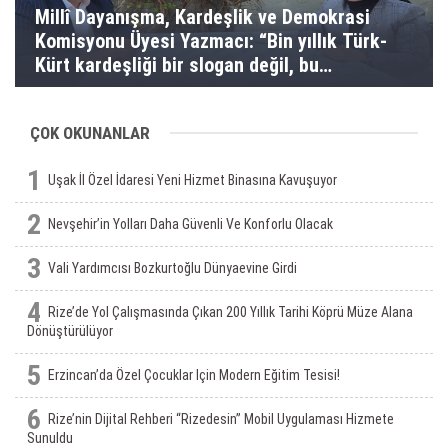
Millî Dayanışma, Kardeşlik ve Demokrasi
Komisyonu Üyesi Yazmacı: “Bin yıllık Türk-
Kürt kardeşliği bir slogan değil, bu
toprakların gerçeğidir”
ÇOK OKUNANLAR
1
Uşak İl Özel İdaresi Yeni Hizmet Binasına Kavuşuyor
2
Nevşehir’in Yolları Daha Güvenli Ve Konforlu Olacak
3
Vali Yardımcısı Bozkurtoğlu Dünyaevine Girdi
4
Rize’de Yol Çalışmasında Çıkan 200 Yıllık Tarihi Köprü Müze Alana
Dönüştürülüyor
5
Erzincan’da Özel Çocuklar Için Modern Eğitim Tesisi!
6
Rize’nin Dijital Rehberi “Rizedesin” Mobil Uygulaması Hizmete
Sunuldu