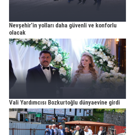
Nevşehir’in yolları daha güvenli ve konforlu
olacak
Vali Yardımcısı Bozkurtoğlu dünyaevine girdi