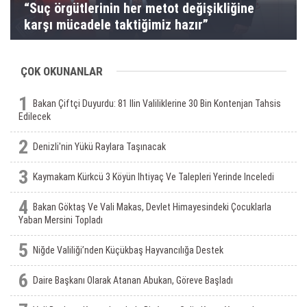
“Suç örgütlerinin her metot değişikliğine
karşı mücadele taktiğimiz hazır”
ÇOK OKUNANLAR
1
Bakan Çiftçi Duyurdu: 81 Ilin Valiliklerine 30 Bin Kontenjan Tahsis
Edilecek
2
Denizli'nin Yükü Raylara Taşınacak
3
Kaymakam Kürkcü 3 Köyün Ihtiyaç Ve Talepleri Yerinde Inceledi
4
Bakan Göktaş Ve Vali Makas, Devlet Himayesindeki Çocuklarla
Yaban Mersini Topladı
5
Niğde Valiliği’nden Küçükbaş Hayvancılığa Destek
6
Daire Başkanı Olarak Atanan Abukan, Göreve Başladı