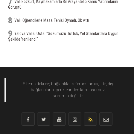
7
Vali Bozkurt, Kaymakamlarla Bir Araya Gelip Kamu Yatırımlarını
Görüştü
8
Vali, Öğrencilerle Masa Tenisi Oynadı, Ok Attı
9
Yalova Valisi Usta: "Sözümüzü Tuttuk, Yol Standartlara Uygun
Şekilde Yenilendi"
Sitemizdeki dış bağlantılar referans amaçlıdır, dış
bağlantıların içeriklerinden
kuruluşumuz
sorumlu değildir