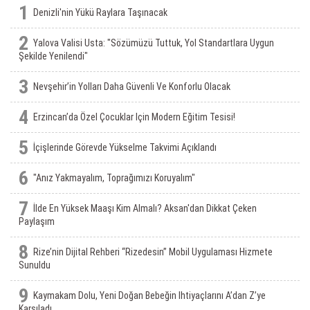
1
Denizli'nin Yükü Raylara Taşınacak
2
Yalova Valisi Usta: "Sözümüzü Tuttuk, Yol Standartlara Uygun
Şekilde Yenilendi"
3
Nevşehir’in Yolları Daha Güvenli Ve Konforlu Olacak
4
Erzincan’da Özel Çocuklar Için Modern Eğitim Tesisi!
5
İçişlerinde Görevde Yükselme Takvimi Açıklandı
6
"Anız Yakmayalım, Toprağımızı Koruyalım"
7
İlde En Yüksek Maaşı Kim Almalı? Aksan'dan Dikkat Çeken
Paylaşım
8
Rize’nin Dijital Rehberi “Rizedesin” Mobil Uygulaması Hizmete
Sunuldu
9
Kaymakam Dolu, Yeni Doğan Bebeğin Ihtiyaçlarını A’dan Z’ye
Karşıladı