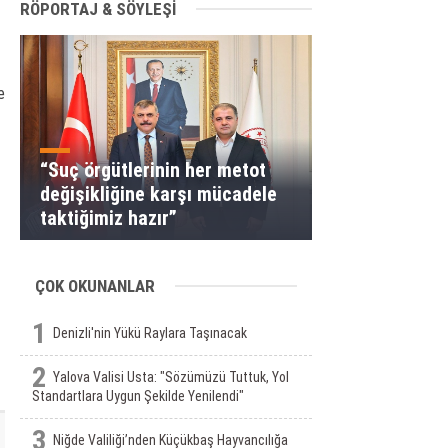
RÖPORTAJ & SÖYLEŞİ
e
“Suç örgütlerinin her metot
değişikliğine karşı mücadele
taktiğimiz hazır”
ÇOK OKUNANLAR
1
Denizli'nin Yükü Raylara Taşınacak
2
Yalova Valisi Usta: "Sözümüzü Tuttuk, Yol
Standartlara Uygun Şekilde Yenilendi"
3
Niğde Valiliği’nden Küçükbaş Hayvancılığa