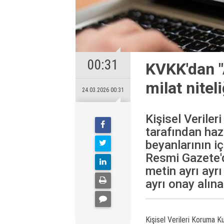
00:31
KVKK'dan "
milat nitel
24.03.2026 00:31
Kişisel Veriler
tarafından haz
beyanlarının i
Resmi Gazete'd
metin ayrı ayrı
ayrı onay alına
Kişisel Verileri Koruma K