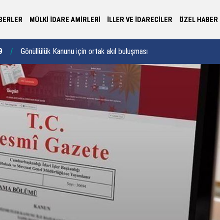
BERLER
MÜLKİ İDARE AMİRLERİ
İLLER VE İDARECİLER
ÖZEL HABER
ı
12:19
Edirne'de 675 öğrenci yaz tatilini dolu dolu geçirdi