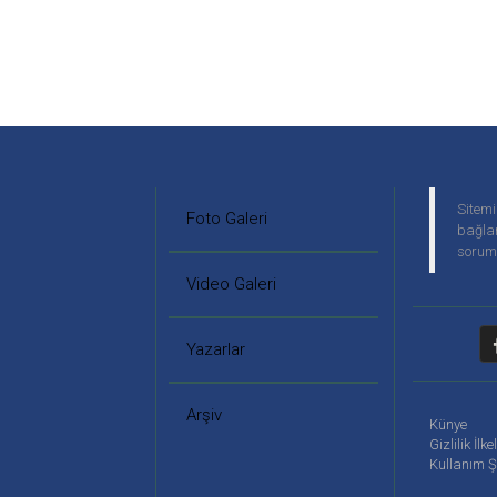
Sitemi
Foto Galeri
bağlan
soruml
Video Galeri
Yazarlar
Arşiv
Künye
Gizlilik İlke
Kullanım Ş