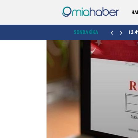
HA
inizi aydınlattınız”
12:49
Gönüllülük Kanunu için ortak akıl buluşmas
SONDAKİKA