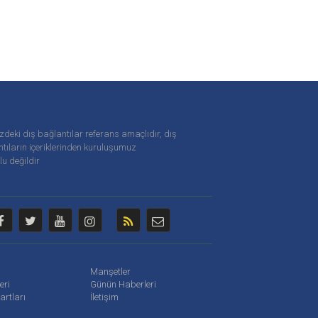
zdeki dış bağlantılar referans amaçlıdır, dış
tıların içeriklerinden
kuruluşumuz
u değildir
Manşetler
leri
Günün Haberleri
artları
İletişim