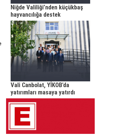
Niğde Valiliği’nden küçükbaş
hayvancılığa destek
e
Vali Canbolat, YİKOB'da
yatırımları masaya yatırdı