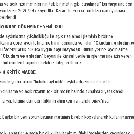
ma ve açık rıza metinlerinin tek bir metin gibi sunulması" karmaşasına son
ımlanan 2026/347 sayılı İlke Kararı ile veri sorumluları için uyulması
elirlendi.
İYORUM" DÖNEMİNDE YENİ USUL
de aydınlatma yükümlülüğü ile açık rıza alma işleminin birbirine
ti. Karara göre, aydınlatma metninin sonunda yer alan
"Okudum, anladım v
i ifadeler artık hukuka uygun
sayılmayacak
. Bunun yerine, aydınlatma
r
"Okudum ve anladım"
beyanı ile kişisel verilerin işlenmesine izin veren
ı birbirinden bağımsız şekilde talep edilecek.
N 8 KRİTİK MADDE
inde şu hataların "hukuka aykırılık" teşkil edeceğini ilan etti:
ydınlatma ve açık rızanın tek bir metin halinde sunulması yasaklandı.
 yapıldığına dair geri bildirim alınırken aynı anda onay/rıza
: Başka bir veri sorumlusunun metninin birebir kopyalanarak kullanılmasına
ık, anlaşılır ve sade bir dil kullanılacak; muğlak ifadelerden kaçınılacak.