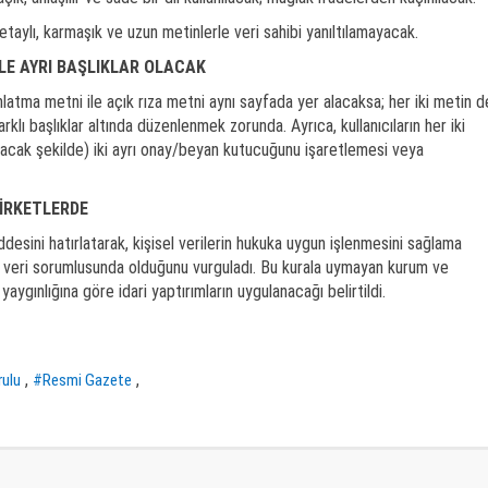
aylı, karmaşık ve uzun metinlerle veri sahibi yanıltılamayacak.
İLE AYRI BAŞLIKLAR OLACAK
latma metni ile açık rıza metni aynı sayfada yer alacaksa; her iki metin d
rklı başlıklar altında düzenlenmek zorunda. Ayrıca, kullanıcıların her iki
 olacak şekilde) iki ayrı onay/beyan kutucuğunu işaretlemesi veya
İRKETLERDE
desini hatırlatarak, kişisel verilerin hukuka uygun işlenmesini sağlama
eri sorumlusunda olduğunu vurguladı. Bu kurala uymayan kurum ve
 yaygınlığına göre idari yaptırımların uygulanacağı belirtildi.
,
,
rulu
#Resmi Gazete