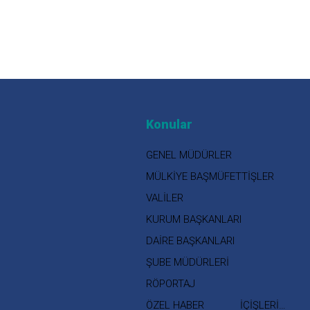
Konular
GENEL MÜDÜRLER
MÜLKİYE BAŞMÜFETTİŞLER
VALİLER
KURUM BAŞKANLARI
DAİRE BAŞKANLARI
ŞUBE MÜDÜRLERİ
RÖPORTAJ
ÖZEL HABER
İÇİŞLERİ