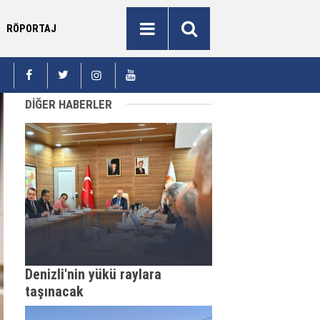
RÖPORTAJ
12:10
Evlilik yolundaki gençlere bağımlılık eğitimi
11:55
DİĞER HABERLER
Denizli'nin yükü raylara
taşınacak