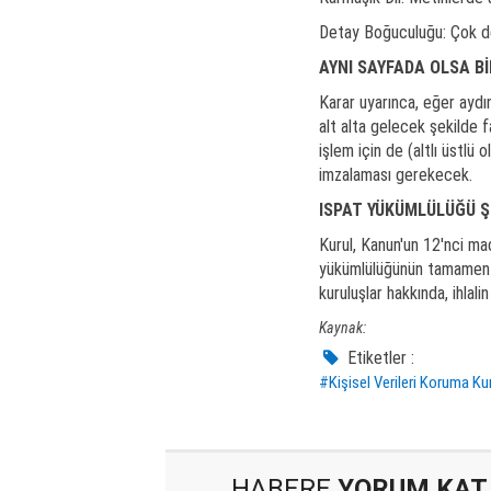
Detay Boğuculuğu: Çok det
AYNI SAYFADA OLSA B
Karar uyarınca, eğer aydın
alt alta gelecek şekilde fa
işlem için de (altlı üstlü
imzalaması gerekecek.
ISPAT YÜKÜMLÜLÜĞÜ Ş
Kurul, Kanun'un 12'nci mad
yükümlülüğünün tamamen v
kuruluşlar hakkında, ihlalin
Kaynak:
Etiketler :
#Kişisel Verileri Koruma Ku
HABERE
YORUM KAT