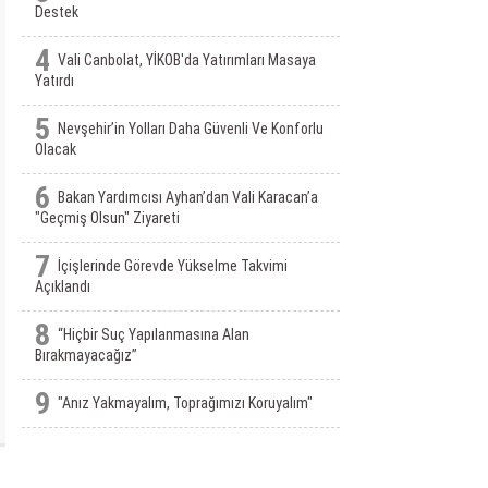
Destek
4
Vali Canbolat, YİKOB'da Yatırımları Masaya
Yatırdı
5
Nevşehir’in Yolları Daha Güvenli Ve Konforlu
Olacak
6
Bakan Yardımcısı Ayhan’dan Vali Karacan’a
"Geçmiş Olsun" Ziyareti
7
İçişlerinde Görevde Yükselme Takvimi
Açıklandı
8
“Hiçbir Suç Yapılanmasına Alan
Bırakmayacağız”
9
"Anız Yakmayalım, Toprağımızı Koruyalım"