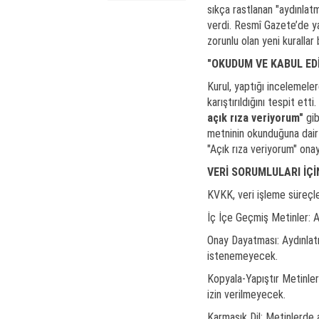
sıkça rastlanan "aydınlat
verdi. Resmî Gazete’de yay
zorunlu olan yeni kurallar b
"OKUDUM VE KABUL ED
Kurul, yaptığı incelemeler
karıştırıldığını tespit et
açık rıza veriyorum"
gib
metninin okunduğuna dai
"Açık rıza veriyorum" onay
VERİ SORUMLULARI İÇİ
KVKK, veri işleme süreçler
İç İçe Geçmiş Metinler: A
Onay Dayatması: Aydınlatma
istenemeyecek.
Kopyala-Yapıştır Metinler
izin verilmeyecek.
Karmaşık Dil: Metinlerde aç