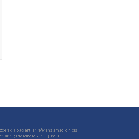
zdeki dış bağlantılar referans amaçlıdır, dış
tıların içeriklerinden
kuruluşumuz