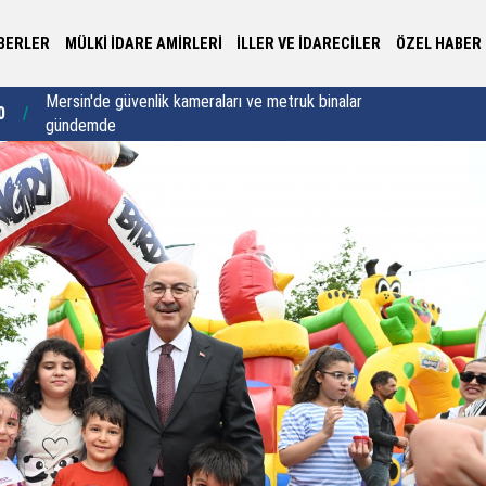
BERLER
MÜLKİ İDARE AMİRLERİ
İLLER VE İDARECİLER
ÖZEL HABER
0
Ordu’da 8 ayda 106 patpat kazası meydana geldi
16:00
“D