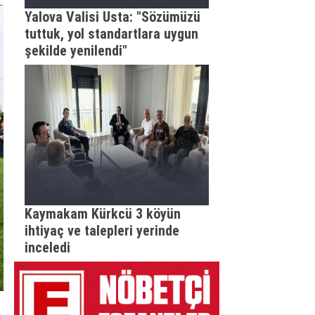
Yalova Valisi Usta: "Sözümüzü
tuttuk, yol standartlara uygun
şekilde yenilendi"
Kaymakam Kürkcü 3 köyün
ihtiyaç ve talepleri yerinde
inceledi