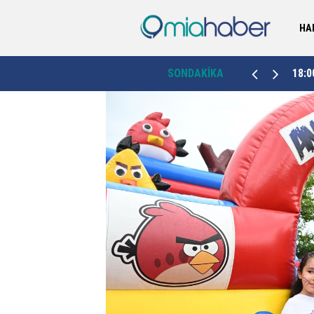
HA
Mersin'de güvenlik kameraları ve metruk binalar
cak
18:00
SONDAKİKA
17:0
gündemde