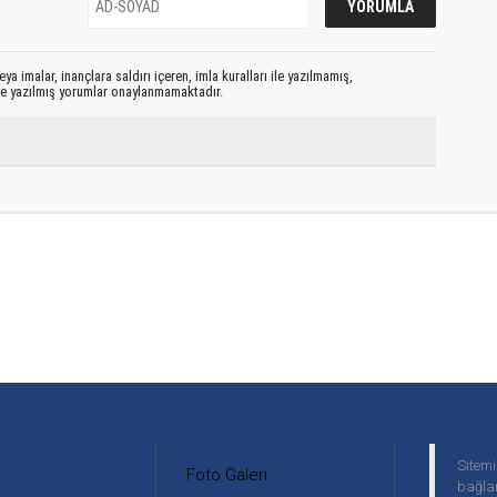
ya imalar, inançlara saldırı içeren, imla kuralları ile yazılmamış,
le yazılmış yorumlar onaylanmamaktadır.
Sitemi
Foto Galeri
bağlan