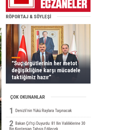
RÖPORTAJ & SÖYLEŞİ
“Suç örgütlerinin her metot
değişikliğine karşı mücadele
taktiğimiz hazır”
ÇOK OKUNANLAR
1
Denizli'nin Yükü Raylara Taşınacak
2
Bakan Çiftçi Duyurdu: 81 Ilin Valiliklerine 30
Bin Kontenjan Tahsis Edilecek