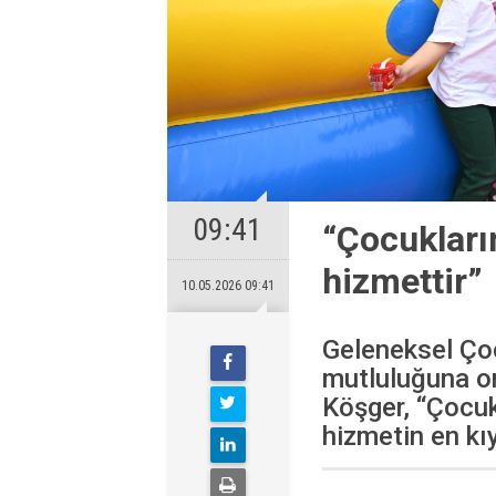
09:41
“Çocukları
hizmettir”
10.05.2026 09:41
Geleneksel Çoc
mutluluğuna or
Köşger, “Çocuk
hizmetin en kıy