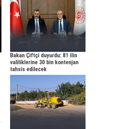
Bakan Çiftçi duyurdu: 81 ilin
valiliklerine 30 bin kontenjan
tahsis edilecek