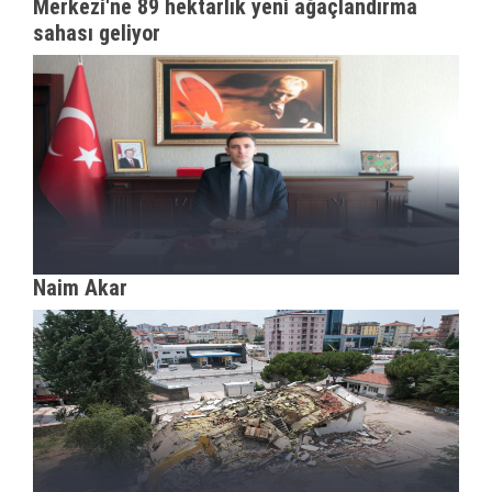
Merkezi'ne 89 hektarlık yeni ağaçlandırma
sahası geliyor
Naim Akar