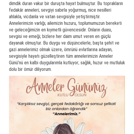
dimdik duran vakur bir duruşta hayat bulmuştur. Bu toprakların
fedakâr anneleri; sevgiyi sabırla yoğurmuş, nice nesilleri
ahlakla, vicdanla ve vatan sevgisiyle yetiştirmiştir.
Annelerimizin varlığı; ailemizin huzuru, toplumumuzun bereketi
ve geleceğimizin en kıymetli güvencesidir. Onların duası,
sevgisi ve emeği; bizlere her daim umut veren en güçlü
dayanak olmuştur. Bu duygu ve düşüncelerle; başta şehit ve
gazi annelerimiz olmak üzere, ömrünü evlatlarına adayan,
sevgisiyle hayatı güzelleştiren tüm annelerimizin Anneler
Günü’nü en kalbi duygularımla kutluyor; sağlık, huzur ve mutluluk
dolu bir ömür diliyorum.