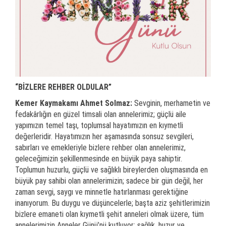
“BİZLERE REHBER OLDULAR”
Kemer Kaymakamı Ahmet Solmaz:
Sevginin, merhametin ve
fedakârlığın en güzel timsali olan annelerimiz; güçlü aile
yapımızın temel taşı, toplumsal hayatımızın en kıymetli
değerleridir. Hayatımızın her aşamasında sonsuz sevgileri,
sabırları ve emekleriyle bizlere rehber olan annelerimiz,
geleceğimizin şekillenmesinde en büyük paya sahiptir.
Toplumun huzurlu, güçlü ve sağlıklı bireylerden oluşmasında en
büyük pay sahibi olan annelerimizin; sadece bir gün değil, her
zaman sevgi, saygı ve minnetle hatırlanması gerektiğine
inanıyorum. Bu duygu ve düşüncelerle; başta aziz şehitlerimizin
bizlere emaneti olan kıymetli şehit anneleri olmak üzere, tüm
annelerimizin Anneler Günü’nü kutluyor; sağlık, huzur ve