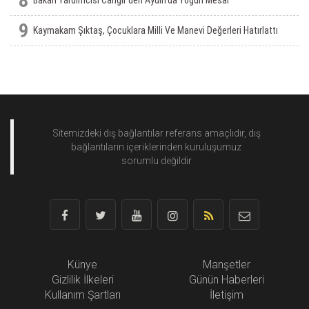
8
9
Kaymakam Şıktaş, Çocuklara Milli Ve Manevi Değerleri Hatırlattı
Sitemizdeki dış bağlantılar referans amaçlıdır, dış
bağlantıların içeriklerinden
kuruluşumuz
sorumlu değildir
Künye
Manşetler
Gizlilik İlkeleri
Günün Haberleri
Kullanım Şartları
İletişim