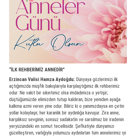
“İLK REHBERİMİZ ANNEDİR”
Erzincan Valisi Hamza Aydoğdu:
Dünyaya gözlerimizi ilk
açtığımızda müşfik bakışlarıyla karşılaştığımız ilk rehberimiz
odur. Ne vakit bir sıkıntımız olsa imdadımıza o yetişir;
düştüğümüzde elimizden tutup kaldıran, bize yeniden ayağa
kalkma azmi veren yine odur. Biliriz ki o yanımızdaysa en çetin
yollar kolaylaşır, her karanlık bir aydınlığa kavuşur. Zira anne;
karşılıksız sevginin, sonsuz sadakatin ve sarsılmaz bir iradenin
yeryüzündeki en somut tecellisidir. Şefkatiyle dünyamızı
güzelleştiren, varlığıyla yolumuzu aydınlatan tüm annelerimiz iyi