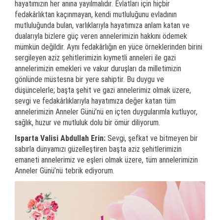
hayatımızın her anına yayılmalıdır. Evlatları için hiçbir
fedakârlıktan kaçınmayan, kendi mutluluğunu evladının
mutluluğunda bulan, varlıklarıyla hayatımıza anlam katan ve
dualarıyla bizlere güç veren annelerimizin hakkını ödemek
mümkün değildir. Aynı fedakârlığın en yüce örneklerinden birini
sergileyen aziz şehitlerimizin kıymetli anneleri ile gazi
annelerimizin emekleri ve vakur duruşları da milletimizin
gönlünde müstesna bir yere sahiptir. Bu duygu ve
düşüncelerle; başta şehit ve gazi annelerimiz olmak üzere,
sevgi ve fedakârlıklarıyla hayatımıza değer katan tüm
annelerimizin Anneler Günü’nü en içten duygularımla kutluyor,
sağlık, huzur ve mutluluk dolu bir ömür diliyorum.
Isparta Valisi Abdullah Erin:
Sevgi, şefkat ve bitmeyen bir
sabırla dünyamızı güzelleştiren başta aziz şehitlerimizin
emaneti annelerimiz ve eşleri olmak üzere, tüm annelerimizin
Anneler Günü’nü tebrik ediyorum.