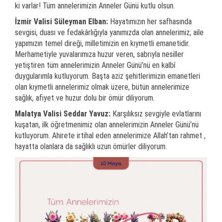
ki varlar! Tüm annelerimizin Anneler Günü kutlu olsun.
İzmir Valisi Süleyman Elban:
Hayatımızın her safhasında
sevgisi, duası ve fedakârlığıyla yanımızda olan annelerimiz; aile
yapımızın temel direği, milletimizin en kıymetli emanetidir.
Merhametiyle yuvalarımıza huzur veren, sabrıyla nesiller
yetiştiren tüm annelerimizin Anneler Günü’nü en kalbî
duygularımla kutluyorum. Başta aziz şehitlerimizin emanetleri
olan kıymetli annelerimiz olmak üzere, bütün annelerimize
sağlık, afiyet ve huzur dolu bir ömür diliyorum.
Malatya Valisi Seddar Yavuz:
Karşılıksız sevgiyle evlatlarını
kuşatan, ilk öğretmenimiz olan annelerimizin Anneler Günü’nü
kutluyorum. Ahirete irtihal eden annelerimize Allah’tan rahmet ,
hayatta olanlara da sağlıklı uzun ömürler diliyorum.