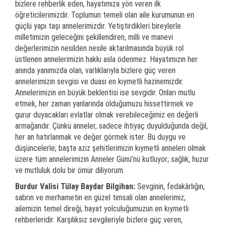
bizlere rehberlik eden, hayatımıza yön veren ilk
öğreticilerimizdir. Toplumun temeli olan aile kurumunun en
güçlü yapı taşı annelerimizdir. Yetiştirdikleri bireylerle
milletimizin geleceğini şekillendiren, milli ve manevi
değerlerimizin nesilden nesile aktarılmasında büyük rol
üstlenen annelerimizin hakkı asla ödenmez. Hayatımızın her
anında yanımızda olan, varlıklarıyla bizlere güç veren
annelerimizin sevgisi ve duası en kıymetli hazinemizdir.
Annelerimizin en büyük beklentisi ise sevgidir. Onları mutlu
etmek, her zaman yanlarında olduğumuzu hissettirmek ve
gurur duyacakları evlatlar olmak verebileceğimiz en değerli
armağandır. Çünkü anneler, sadece ihtiyaç duyulduğunda değil,
her an hatırlanmak ve değer görmek ister. Bu duygu ve
düşüncelerle; başta aziz şehitlerimizin kıymetli anneleri olmak
üzere tüm annelerimizin Anneler Günü’nü kutluyor; sağlık, huzur
ve mutluluk dolu bir ömür diliyorum.
Burdur Valisi Tülay Baydar Bilgihan:
Sevginin, fedakârlığın,
sabrın ve merhametin en güzel timsali olan annelerimiz;
ailemizin temel direği, hayat yolculuğumuzun en kıymetli
rehberleridir. Karşılıksız sevgileriyle bizlere güç veren,