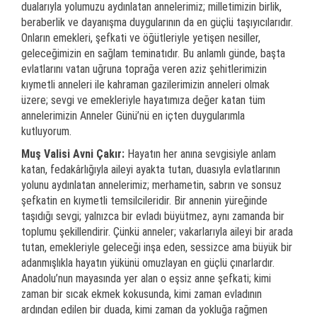
dualarıyla yolumuzu aydınlatan annelerimiz; milletimizin birlik,
beraberlik ve dayanışma duygularının da en güçlü taşıyıcılarıdır.
Onların emekleri, şefkati ve öğütleriyle yetişen nesiller,
geleceğimizin en sağlam teminatıdır. Bu anlamlı günde, başta
evlatlarını vatan uğruna toprağa veren aziz şehitlerimizin
kıymetli anneleri ile kahraman gazilerimizin anneleri olmak
üzere; sevgi ve emekleriyle hayatımıza değer katan tüm
annelerimizin Anneler Günü’nü en içten duygularımla
kutluyorum.
Muş Valisi Avni Çakır:
Hayatın her anına sevgisiyle anlam
katan, fedakârlığıyla aileyi ayakta tutan, duasıyla evlatlarının
yolunu aydınlatan annelerimiz; merhametin, sabrın ve sonsuz
şefkatin en kıymetli temsilcileridir. Bir annenin yüreğinde
taşıdığı sevgi; yalnızca bir evladı büyütmez, aynı zamanda bir
toplumu şekillendirir. Çünkü anneler; vakarlarıyla aileyi bir arada
tutan, emekleriyle geleceği inşa eden, sessizce ama büyük bir
adanmışlıkla hayatın yükünü omuzlayan en güçlü çınarlardır.
Anadolu’nun mayasında yer alan o eşsiz anne şefkati; kimi
zaman bir sıcak ekmek kokusunda, kimi zaman evladının
ardından edilen bir duada, kimi zaman da yokluğa rağmen