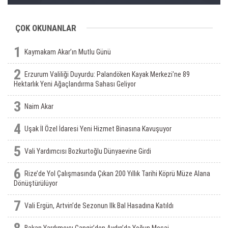
toprakların gerçeğidir”
ÇOK OKUNANLAR
1
Kaymakam Akar’ın Mutlu Günü
2
Erzurum Valiliği Duyurdu: Palandöken Kayak Merkezi'ne 89
Hektarlık Yeni Ağaçlandırma Sahası Geliyor
3
Naim Akar
4
Uşak İl Özel İdaresi Yeni Hizmet Binasına Kavuşuyor
5
Vali Yardımcısı Bozkurtoğlu Dünyaevine Girdi
6
Rize’de Yol Çalışmasında Çıkan 200 Yıllık Tarihi Köprü Müze Alana
Dönüştürülüyor
7
Vali Ergün, Artvin’de Sezonun Ilk Bal Hasadına Katıldı
Bakan Yardımcısı Cangir’den Aydın’da Yoğun Mesai