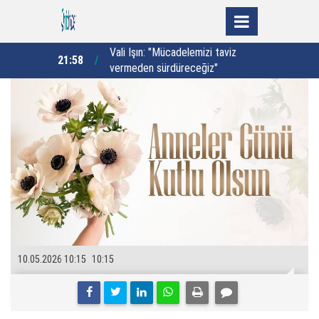
lanımında
Vali Işın: "Mücadelemizi taviz
21:58
20:51
vermeden sürdüreceğiz"
10.05.2026 10:15
10:15