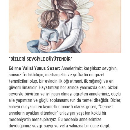
“BİZLERİ SEVGİYLE BÜYÜTENDİR”
Edirne Valisi Yunus Sezer:
Annelerimiz; karşılıksız sevginin,
sonsuz fedakârlığın, merhametin ve şefkatin en güzel
temsilcileri olup, bir evladın ilk öğretmeni, ilk sığınağı ve en
güvenli limanıdır. Hayatımızın her anında yanımızda olan, bizleri
sevgiyle büyüten ve iyi insan olmayı öğreten annelerimiz, güçlü
aile yapımızın ve güçlü toplumumuzun da temel direğidir. Bizler;
anneyi dünyanın en kıymetli emaneti olarak gören, “Cennet
annelerin ayakları altındadır” anlayışını yaşatan köklü bir
medeniyetin mensuplarıyız. Bu nedenle annelerimize
duyduğumuz sevgi, saygı ve vefa yalnızca bir güne değil,