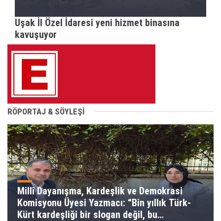
Uşak İl Özel İdaresi yeni hizmet binasına
kavuşuyor
RÖPORTAJ & SÖYLEŞİ
Millî Dayanışma, Kardeşlik ve Demokrasi
Komisyonu Üyesi Yazmacı: “Bin yıllık Türk-
Kürt kardeşliği bir slogan değil, bu