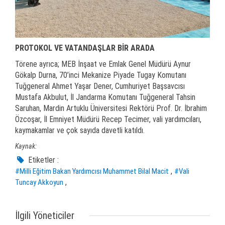
PROTOKOL VE VATANDAŞLAR BİR ARADA
Törene ayrıca; MEB İnşaat ve Emlak Genel Müdürü Aynur
Gökalp Durna, 70’inci Mekanize Piyade Tugay Komutanı
Tuğgeneral Ahmet Yaşar Dener, Cumhuriyet Başsavcısı
Mustafa Akbulut, İl Jandarma Komutanı Tuğgeneral Tahsin
Saruhan, Mardin Artuklu Üniversitesi Rektörü Prof. Dr. İbrahim
Özcoşar, İl Emniyet Müdürü Recep Tecimer, vali yardımcıları,
kaymakamlar ve çok sayıda davetli katıldı.
Kaynak:
Etiketler :
,
#Milli Eğitim Bakan Yardımcısı Muhammet Bilal Macit
#Vali
,
Tuncay Akkoyun
İlgili Yöneticiler