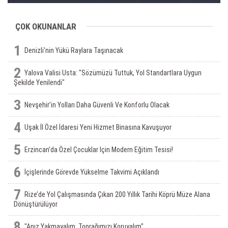
ÇOK OKUNANLAR
1
Denizli'nin Yükü Raylara Taşınacak
2
Yalova Valisi Usta: "Sözümüzü Tuttuk, Yol Standartlara Uygun
Şekilde Yenilendi"
3
Nevşehir’in Yolları Daha Güvenli Ve Konforlu Olacak
4
Uşak İl Özel İdaresi Yeni Hizmet Binasına Kavuşuyor
5
Erzincan’da Özel Çocuklar Için Modern Eğitim Tesisi!
6
İçişlerinde Görevde Yükselme Takvimi Açıklandı
7
Rize’de Yol Çalışmasında Çıkan 200 Yıllık Tarihi Köprü Müze Alana
Dönüştürülüyor
8
"Anız Yakmayalım, Toprağımızı Koruyalım"