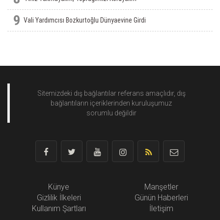
9
Vali Yardımcısı Bozkurtoğlu Dünyaevine Girdi
Sitemizdeki dış bağlantılar referans amaçlıdır, dış
bağlantıların içeriklerinden
kuruluşumuz
sorumlu değildir
Künye
Manşetler
Gizlilik İlkeleri
Günün Haberleri
Kullanım Şartları
İletişim