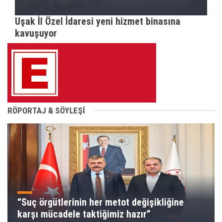
Uşak İl Özel İdaresi yeni hizmet binasına
kavuşuyor
RÖPORTAJ & SÖYLEŞİ
“Suç örgütlerinin her metot değişikliğine
karşı mücadele taktiğimiz hazır”