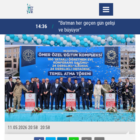
ir’den
"Batman her geçen gün gelişiyor
14:36
12:52
ve büyüyor"
k
11.05.2026 20:58
20:58