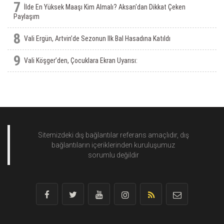
7
İlde En Yüksek Maaşı Kim Almalı? Aksan'dan Dikkat Çeken
Paylaşım
8
Vali Ergün, Artvin’de Sezonun Ilk Bal Hasadına Katıldı
9
Vali Köşger’den, Çocuklara Ekran Uyarısı:
Sitemizdeki dış bağlantılar referans amaçlıdır, dış
bağlantıların içeriklerinden
kuruluşumuz
sorumlu değildir