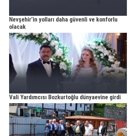
Nevşehir’in yolları daha güvenli ve konforlu
olacak
Vali Yardımcısı Bozkurtoğlu dünyaevine girdi