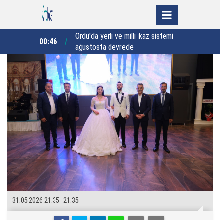
ikaz sistemi
Rize’de 50 öğrenci kapasiteli yatılı
23:38
22:35
kız Kur’an Kursu için imzalar atıldı
"
31.05.2026 21:35
21:35