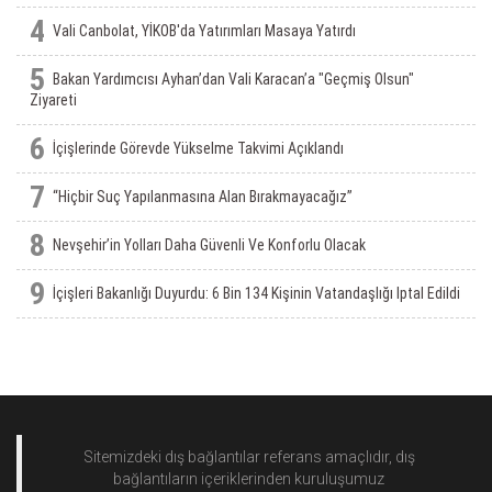
4
Vali Canbolat, YİKOB'da Yatırımları Masaya Yatırdı
5
Bakan Yardımcısı Ayhan’dan Vali Karacan’a "Geçmiş Olsun"
Ziyareti
6
İçişlerinde Görevde Yükselme Takvimi Açıklandı
7
“Hiçbir Suç Yapılanmasına Alan Bırakmayacağız”
8
Nevşehir’in Yolları Daha Güvenli Ve Konforlu Olacak
9
İçişleri Bakanlığı Duyurdu: 6 Bin 134 Kişinin Vatandaşlığı Iptal Edildi
Sitemizdeki dış bağlantılar referans amaçlıdır, dış
bağlantıların içeriklerinden
kuruluşumuz