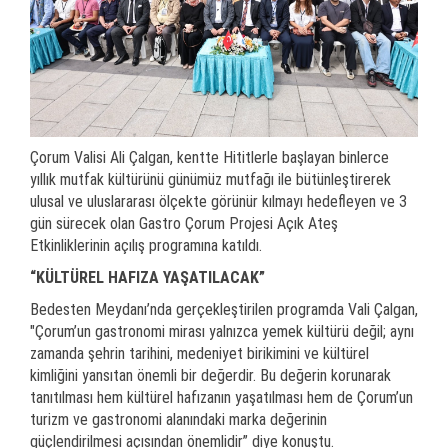
Çorum Valisi Ali Çalgan, kentte Hititlerle başlayan binlerce
yıllık mutfak kültürünü günümüz mutfağı ile bütünleştirerek
ulusal ve uluslararası ölçekte görünür kılmayı hedefleyen ve 3
gün sürecek olan Gastro Çorum Projesi Açık Ateş
Etkinliklerinin açılış programına katıldı.
“KÜLTÜREL HAFIZA YAŞATILACAK”
Bedesten Meydanı’nda gerçekleştirilen programda Vali Çalgan,
"Çorum’un gastronomi mirası yalnızca yemek kültürü değil; aynı
zamanda şehrin tarihini, medeniyet birikimini ve kültürel
kimliğini yansıtan önemli bir değerdir. Bu değerin korunarak
tanıtılması hem kültürel hafızanın yaşatılması hem de Çorum’un
turizm ve gastronomi alanındaki marka değerinin
güçlendirilmesi açısından önemlidir” diye konuştu.