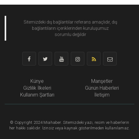
Sitemizdeki dış bağlantılar referans amaçlıdır, dış
bağlantıların içeriklerinden
kuruluşumuz
sorumlu değildir
Künye
Manşetler
Gizlilik İlkeleri
Günün Haberleri
Kullanım Şartları
İletişim
©
Copyright
2024 Miahaber. Sitemizdeki yazı, resim ve haberlerin
her hakkı saklıdır. İzinsiz veya kaynak gösterilmeden kullanılamaz.