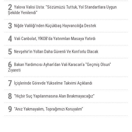
2
Yalova Valisi Usta: "Sözümüzü Tuttuk, Yol Standartlara Uygun
Şekilde Yenilendi"
3
Niğde Valiliği’nden Küçükbaş Hayvancılığa Destek
4
Vali Canbolat, YİKOB'da Yatırımları Masaya Yatırdı
5
Nevşehir’in Yolları Daha Güvenli Ve Konforlu Olacak
6
Bakan Yardımcısı Ayhan’dan Vali Karacan’a "Geçmiş Olsun"
Ziyareti
7
İçişlerinde Görevde Yükselme Takvimi Açıklandı
8
“Hiçbir Suç Yapılanmasına Alan Bırakmayacağız”
9
"Anız Yakmayalım, Toprağımızı Koruyalım"