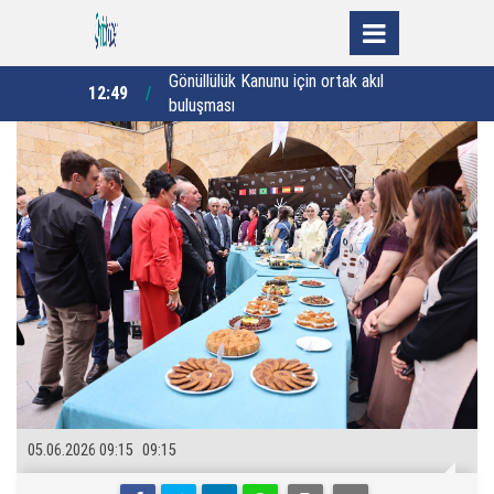
 ortak akıl
Edirne'de 675 öğrenci yaz tatilini
E
12:19
12:10
dolu dolu geçirdi
05.06.2026 09:15
09:15