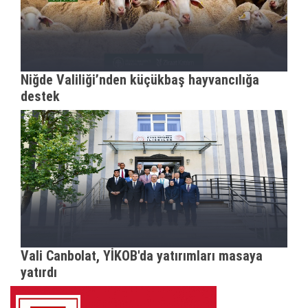
Niğde Valiliği’nden küçükbaş hayvancılığa
destek
Vali Canbolat, YİKOB'da yatırımları masaya
yatırdı