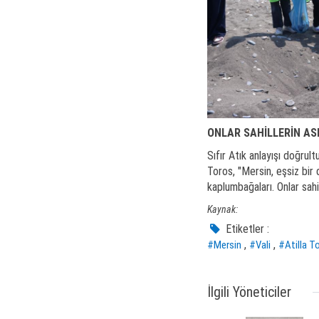
ONLAR SAHİLLERİN ASI
Sıfır Atık anlayışı doğru
Toros, "Mersin, eşsiz bir
kaplumbağaları. Onlar sahil
Kaynak:
Etiketler :
,
,
#Mersin
#Vali
#Atilla T
İlgili Yöneticiler