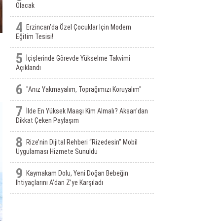
Olacak
4
Erzincan’da Özel Çocuklar Için Modern
Eğitim Tesisi!
5
İçişlerinde Görevde Yükselme Takvimi
Açıklandı
6
"Anız Yakmayalım, Toprağımızı Koruyalım"
7
İlde En Yüksek Maaşı Kim Almalı? Aksan'dan
Dikkat Çeken Paylaşım
8
Rize’nin Dijital Rehberi “Rizedesin” Mobil
Uygulaması Hizmete Sunuldu
9
Kaymakam Dolu, Yeni Doğan Bebeğin
Ihtiyaçlarını A’dan Z’ye Karşıladı