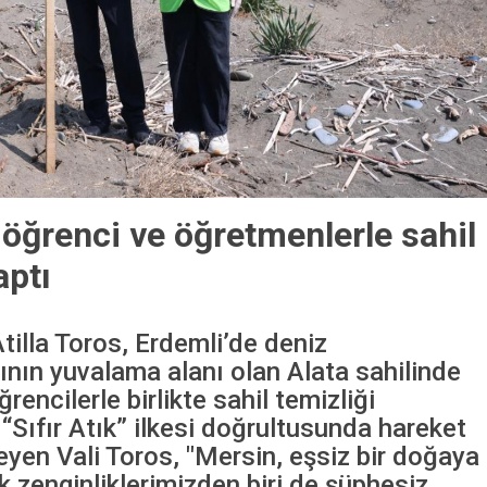
 öğrenci ve öğretmenlerle sahil
aptı
tilla Toros, Erdemli’de deniz
nın yuvalama alanı olan Alata sahilinde
encilerle birlikte sahil temizliği
 “Sıfır Atık” ilkesi doğrultusunda hareket
leyen Vali Toros, "Mersin, eşsiz bir doğaya
k zenginliklerimizden biri de şüphesiz