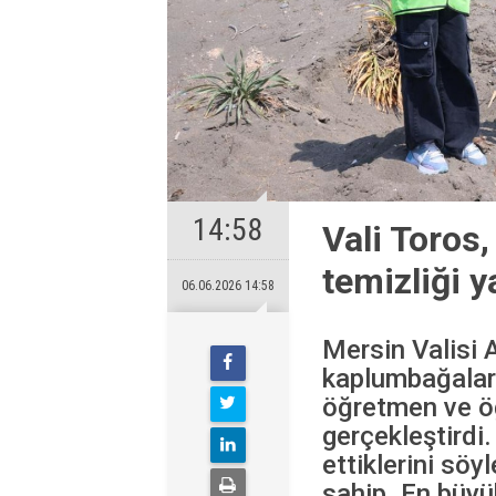
14:58
Vali Toros,
temizliği y
06.06.2026 14:58
Mersin Valisi A
kaplumbağaları
öğretmen ve öğr
gerçekleştirdi.
ettiklerini söy
sahip. En büyü