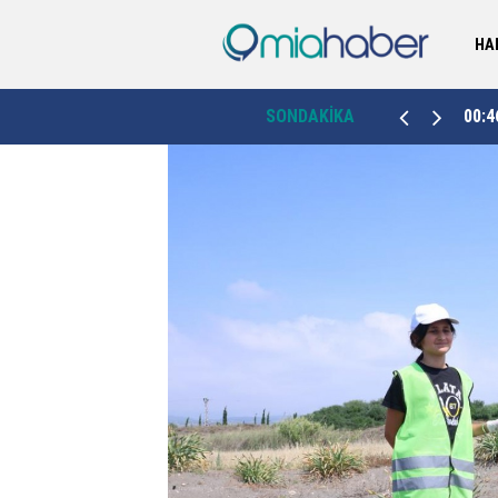
HA
Kütahya’da sahipsiz hayvanlar için dördüncü
00:46
SONDAKİKA
23:4
bakımevi Emet’te hizmete açıldı