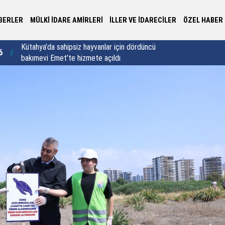
BERLER
MÜLKİ İDARE AMİRLERİ
İLLER VE İDARECİLER
ÖZEL HABER
Yalova Valisi Usta’dan 30 yıllık vefa buluşması:
Va
6
22:44
"Vefa sadece bir semt adı değildir"
sa