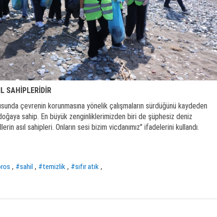
L SAHİPLERİDİR
ltusunda çevrenin korunmasına yönelik çalışmaların sürdüğünü kaydeden
 doğaya sahip. En büyük zenginliklerimizden biri de şüphesiz deniz
lerin asıl sahipleri. Onların sesi bizim vicdanımız" ifadelerini kullandı.
,
,
,
,
oros
#sahil
#temizlik
#sıfır atık