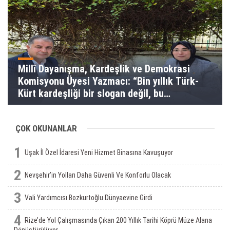
Millî Dayanışma, Kardeşlik ve Demokrasi
Komisyonu Üyesi Yazmacı: “Bin yıllık Türk-
Kürt kardeşliği bir slogan değil, bu
toprakların gerçeğidir”
ÇOK OKUNANLAR
1
Uşak İl Özel İdaresi Yeni Hizmet Binasına Kavuşuyor
2
Nevşehir’in Yolları Daha Güvenli Ve Konforlu Olacak
3
Vali Yardımcısı Bozkurtoğlu Dünyaevine Girdi
4
Rize’de Yol Çalışmasında Çıkan 200 Yıllık Tarihi Köprü Müze Alana