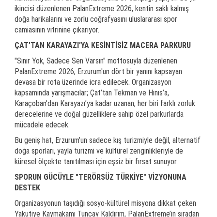
ikincisi düzenlenen PalanExtreme 2026, kentin saklı kalmış
doğa harikalarını ve zorlu coğrafyasını uluslararası spor
camiasının vitrinine çıkarıyor.
ÇAT’TAN KARAYAZI’YA KESİNTİSİZ MACERA PARKURU
"Sınır Yok, Sadece Sen Varsın" mottosuyla düzenlenen
PalanExtreme 2026, Erzurum'un dört bir yanını kapsayan
devasa bir rota üzerinde icra edilecek. Organizasyon
kapsamında yarışmacılar; Çat’tan Tekman ve Hınıs’a,
Karaçoban’dan Karayazı’ya kadar uzanan, her biri farklı zorluk
derecelerine ve doğal güzelliklere sahip özel parkurlarda
mücadele edecek.
Bu geniş hat, Erzurum’un sadece kış turizmiyle değil, alternatif
doğa sporları, yayla turizmi ve kültürel zenginlikleriyle de
küresel ölçekte tanıtılması için eşsiz bir fırsat sunuyor.
SPORUN GÜCÜYLE "TERÖRSÜZ TÜRKİYE" VİZYONUNA
DESTEK
Organizasyonun taşıdığı sosyo-kültürel misyona dikkat çeken
Yakutiye Kaymakamı Tuncay Kaldırım, PalanExtreme’in sıradan