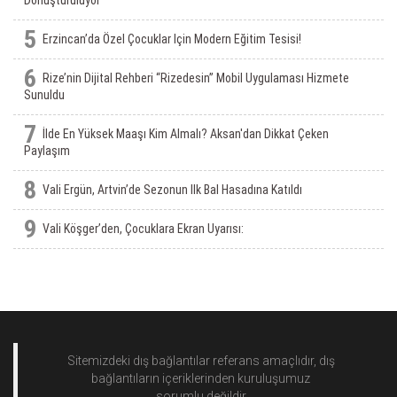
Dönüştürülüyor
5
Erzincan’da Özel Çocuklar Için Modern Eğitim Tesisi!
6
Rize’nin Dijital Rehberi “Rizedesin” Mobil Uygulaması Hizmete
Sunuldu
7
İlde En Yüksek Maaşı Kim Almalı? Aksan'dan Dikkat Çeken
Paylaşım
8
Vali Ergün, Artvin’de Sezonun Ilk Bal Hasadına Katıldı
9
Vali Köşger’den, Çocuklara Ekran Uyarısı:
Sitemizdeki dış bağlantılar referans amaçlıdır, dış
bağlantıların içeriklerinden
kuruluşumuz
sorumlu değildir