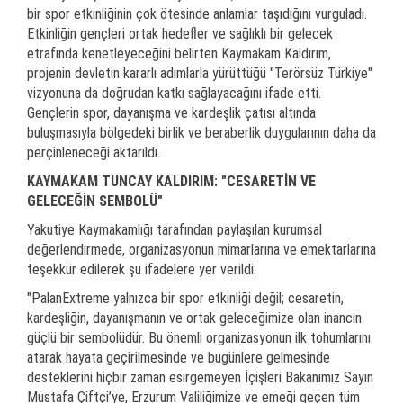
bir spor etkinliğinin çok ötesinde anlamlar taşıdığını vurguladı.
Etkinliğin gençleri ortak hedefler ve sağlıklı bir gelecek
etrafında kenetleyeceğini belirten Kaymakam Kaldırım,
projenin devletin kararlı adımlarla yürüttüğü "Terörsüz Türkiye"
vizyonuna da doğrudan katkı sağlayacağını ifade etti.
Gençlerin spor, dayanışma ve kardeşlik çatısı altında
buluşmasıyla bölgedeki birlik ve beraberlik duygularının daha da
perçinleneceği aktarıldı.
KAYMAKAM TUNCAY KALDIRIM: "CESARETİN VE
GELECEĞİN SEMBOLÜ"
Yakutiye Kaymakamlığı tarafından paylaşılan kurumsal
değerlendirmede, organizasyonun mimarlarına ve emektarlarına
teşekkür edilerek şu ifadelere yer verildi:
"PalanExtreme yalnızca bir spor etkinliği değil; cesaretin,
kardeşliğin, dayanışmanın ve ortak geleceğimize olan inancın
güçlü bir sembolüdür. Bu önemli organizasyonun ilk tohumlarını
atarak hayata geçirilmesinde ve bugünlere gelmesinde
desteklerini hiçbir zaman esirgemeyen İçişleri Bakanımız Sayın
Mustafa Çiftçi’ye, Erzurum Valiliğimize ve emeği geçen tüm