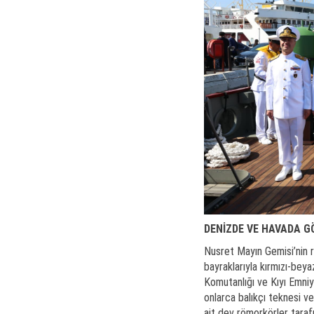
DENİZDE VE HAVADA G
Nusret Mayın Gemisi’nin r
bayraklarıyla kırmızı-bey
Komutanlığı ve Kıyı Emniy
onlarca balıkçı teknesi ve
ait dev römorkörler taraf