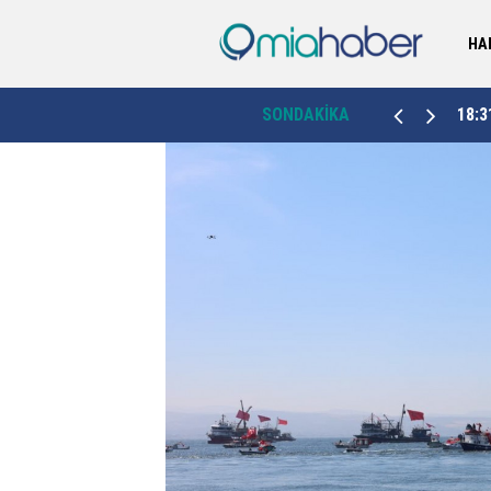
HA
18:31
"Her zaman Boluspor'umuzun yanındayız"
SONDAKİKA
17:2