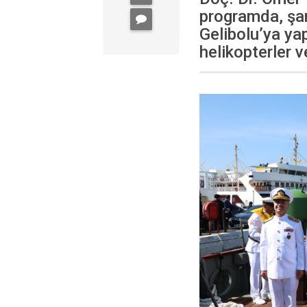
programda, şan
Gelibolu’ya ya
helikopterler ve