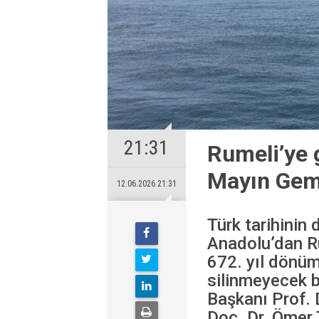
21:31
Rumeli’ye 
Mayın Gemi
12.06.2026 21:31
Türk tarihinin 
Anadolu’dan Ru
672. yıl dönü
silinmeyecek b
Başkanı Prof. 
Doç. Dr. Ömer 