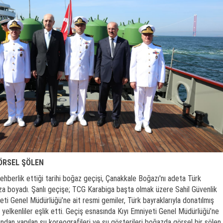
ÖRSEL ŞÖLEN
ehberlik ettiği tarihi boğaz geçişi, Çanakkale Boğazı'nı adeta Türk
aza boyadı. Şanlı geçişe; TCG Karabiga başta olmak üzere Sahil Güvenlik
eti Genel Müdürlüğü’ne ait resmi gemiler, Türk bayraklarıyla donatılmış
 yelkenliler eşlik etti. Geçiş esnasında Kıyı Emniyeti Genel Müdürlüğü’ne
ından yapılan su koreografileri ve su gösterileri boğazda görsel bir şölen