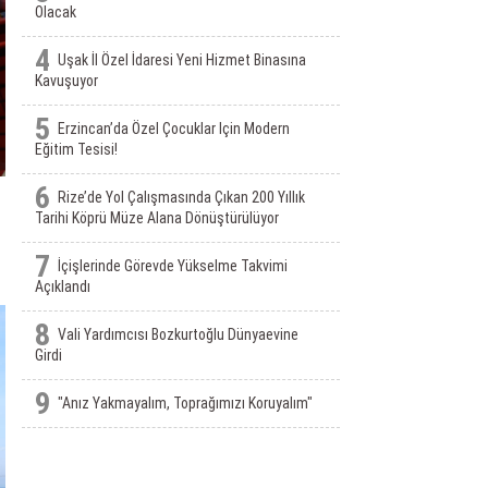
Olacak
4
Uşak İl Özel İdaresi Yeni Hizmet Binasına
Kavuşuyor
5
Erzincan’da Özel Çocuklar Için Modern
Eğitim Tesisi!
6
Rize’de Yol Çalışmasında Çıkan 200 Yıllık
Tarihi Köprü Müze Alana Dönüştürülüyor
7
İçişlerinde Görevde Yükselme Takvimi
Açıklandı
8
Vali Yardımcısı Bozkurtoğlu Dünyaevine
Girdi
9
"Anız Yakmayalım, Toprağımızı Koruyalım"