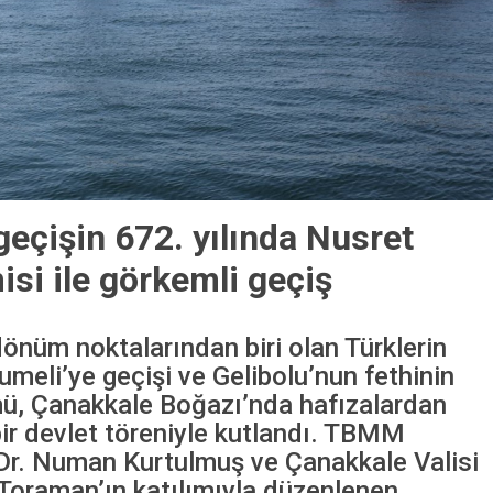
geçişin 672. yılında Nusret
si ile görkemli geçiş
dönüm noktalarından biri olan Türklerin
meli’ye geçişi ve Gelibolu’nun fethinin
mü, Çanakkale Boğazı’nda hafızalardan
ir devlet töreniyle kutlandı. TBMM
Dr. Numan Kurtulmuş ve Çanakkale Valisi
Toraman’ın katılımıyla düzenlenen