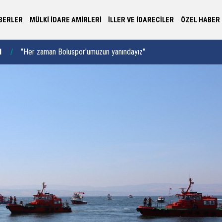
BERLER
MÜLKİ İDARE AMİRLERİ
İLLER VE İDARECİLER
ÖZEL HABER
2
Bakan Yardımcısı Cangir’den Aydın’da yoğun mesai
14:36
"B