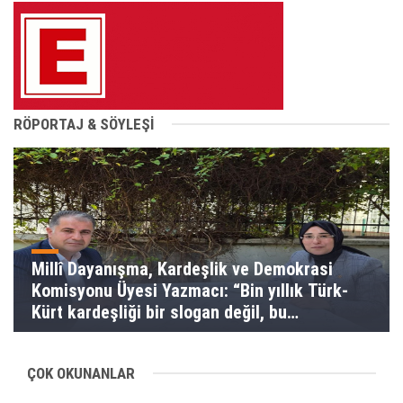
RÖPORTAJ & SÖYLEŞİ
Millî Dayanışma, Kardeşlik ve Demokrasi
Komisyonu Üyesi Yazmacı: “Bin yıllık Türk-
Kürt kardeşliği bir slogan değil, bu
toprakların gerçeğidir”
ÇOK OKUNANLAR