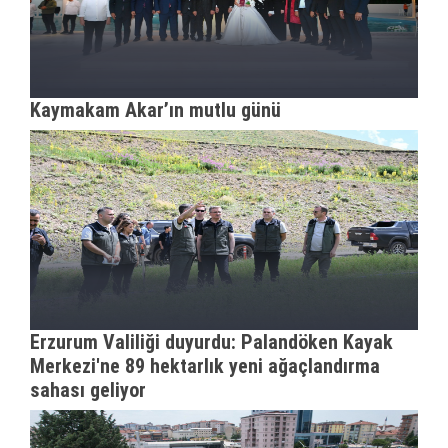
Kaymakam Akar’ın mutlu günü
Erzurum Valiliği duyurdu: Palandöken Kayak
Merkezi'ne 89 hektarlık yeni ağaçlandırma
sahası geliyor