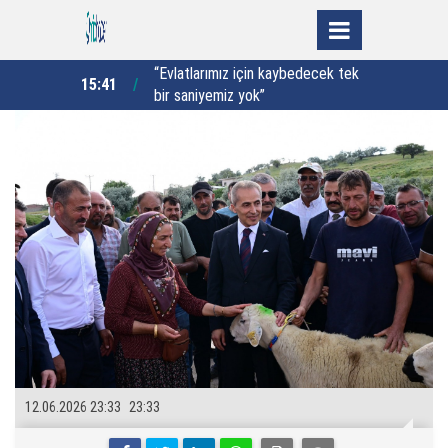
arası turnuva
“Evlatlarımız için kaybedecek tek
15:41
15:00
bir saniyemiz yok”
i
12.06.2026 23:33
23:33