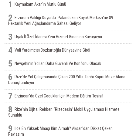
1
Kaymakam Akar’ın Mutlu Günü
2
Erzurum Valiliği Duyurdu: Palandöken Kayak Merkezi'ne 89
Hektarlık Yeni Ağaçlandırma Sahası Geliyor
3
Uşak İl Özel İdaresi Yeni Hizmet Binasına Kavuşuyor
4
Vali Yardımcısı Bozkurtoğlu Dünyaevine Girdi
5
Nevşehir’in Yolları Daha Güvenli Ve Konforlu Olacak
6
Rize’de Yol Çalışmasında Çıkan 200 Yıllık Tarihi Köprü Müze Alana
Dönüştürülüyor
7
Erzincan’da Özel Çocuklar Için Modern Eğitim Tesisi!
8
Rize’nin Dijital Rehberi “Rizedesin” Mobil Uygulaması Hizmete
Sunuldu
9
İlde En Yüksek Maaşı Kim Almalı? Aksan'dan Dikkat Çeken
Paylaşım