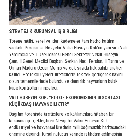
STRATEJİK KURUMSAL İŞ BİRLİĞİ
Törene mülki, yerel ve idari kademeler tam kadro katılım
sağladı. Programa; Nevşehir Valisi Hüseyin Kök’ün yanı sıra Vali
Yardımcısı ve İl Özel İdaresi Genel Sekreter Vekili Hüseyin
Çam, İl Genel Meclisi Başkanı Serkan Naci Feralan, İl Tarım ve
Orman Müdürü Özgür Memiş ve çok sayıda hak sahibi üretici
katıldı. Protokol üyeleri, üreticilerle tek tek görüşerek hayırlı
olsun temennilerinde bulundu ve damızlık hayvanların kulak
küpe kontrollerini inceledi.
VALİ HÜSEYİN KÖK: "BÖLGE EKONOMİSİNİN SİGORTASI
KÜÇÜKBAŞ HAYVANCILIKTIR"
Dağıtım töreninde üreticilere ve katılımcılara hitaben bir
konuşma gerçekleştiren Nevşehir Valisi Hüseyin Kök,
endüstriyel ve hayvansal üretimin milli bağımsızlık haritasındaki
önemine değindi. Kırsal nüfusun yerinde istihdam edilmesinin