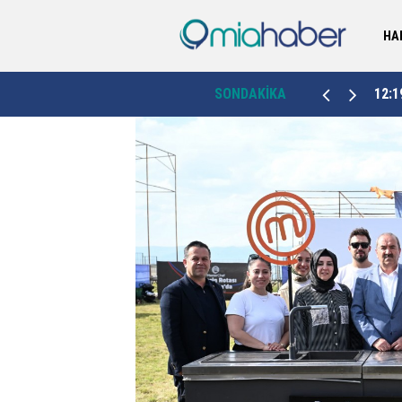
HA
12:19
Edirne'de 675 öğrenci yaz tatilini dolu dolu geçirdi
SONDAKİKA
12:1