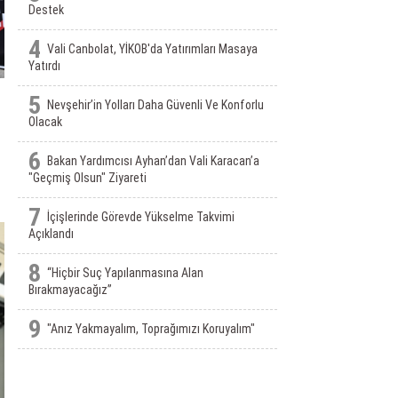
Destek
4
Vali Canbolat, YİKOB'da Yatırımları Masaya
Yatırdı
5
Nevşehir’in Yolları Daha Güvenli Ve Konforlu
Olacak
6
Bakan Yardımcısı Ayhan’dan Vali Karacan’a
"Geçmiş Olsun" Ziyareti
7
İçişlerinde Görevde Yükselme Takvimi
Açıklandı
8
“Hiçbir Suç Yapılanmasına Alan
Bırakmayacağız”
9
"Anız Yakmayalım, Toprağımızı Koruyalım"