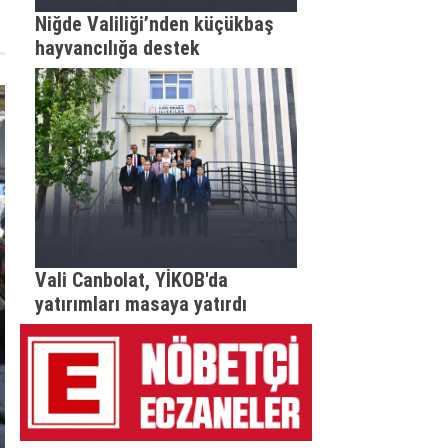
Niğde Valiliği’nden küçükbaş
hayvancılığa destek
Vali Canbolat, YİKOB'da
yatırımları masaya yatırdı