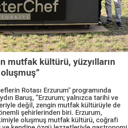
n mutfak kültürü, yüzyılların
e oluşmuş”
eflerin Rotası Erzurum" programında
ydın Baruş, “Erzurum; yalnızca tarihi ve
eriyle değil, zengin mutfak kültürüyle de
önemli şehirlerinden biri. Erzurum,
ikimiyle oluşmuş mutfak kültürü, coğrafi
ri ve kendine özgü lezzetleriyle gastronomi