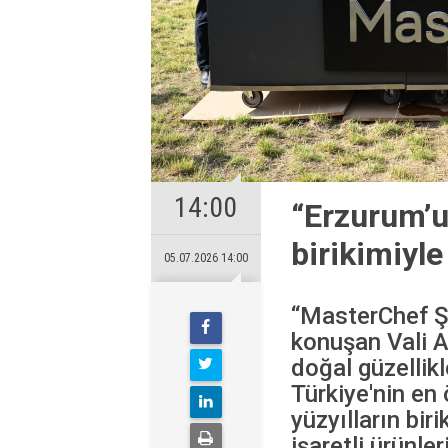
14:00
“Erzurum’u
birikimiyl
05.07.2026 14:00
“MasterChef Ş
konuşan Vali A
doğal güzellikl
Türkiye'nin en 
yüzyılların bir
işaretli ürünle