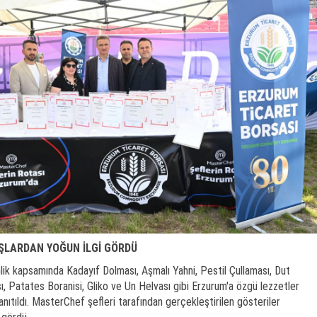
ŞLARDAN YOĞUN İLGİ GÖRDÜ
nlik kapsamında Kadayıf Dolması, Aşmalı Yahni, Pestil Çullaması, Dut
ı, Patates Boranisi, Gliko ve Un Helvası gibi Erzurum'a özgü lezzetler
anıtıldı. MasterChef şefleri tarafından gerçekleştirilen gösteriler