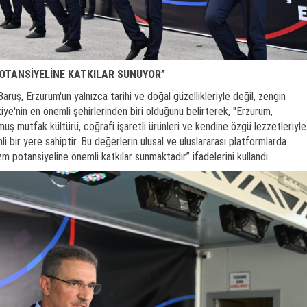
POTANSİYELİNE KATKILAR SUNUYOR”
uş, Erzurum'un yalnızca tarihi ve doğal güzellikleriyle değil, zengin
ye'nin en önemli şehirlerinden biri olduğunu belirterek, "Erzurum,
uşmuş mutfak kültürü, coğrafi işaretli ürünleri ve kendine özgü lezzetleriyle
 bir yere sahiptir. Bu değerlerin ulusal ve uluslararası platformlarda
izm potansiyeline önemli katkılar sunmaktadır” ifadelerini kullandı.