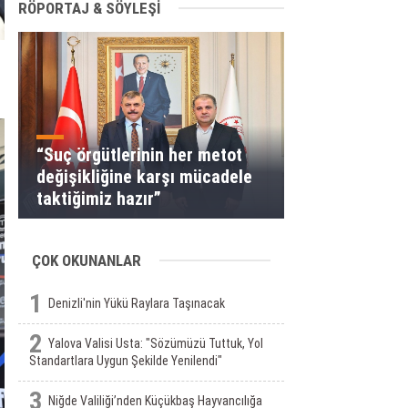
RÖPORTAJ & SÖYLEŞİ
“Suç örgütlerinin her metot
değişikliğine karşı mücadele
taktiğimiz hazır”
ÇOK OKUNANLAR
1
Denizli'nin Yükü Raylara Taşınacak
2
Yalova Valisi Usta: "Sözümüzü Tuttuk, Yol
Standartlara Uygun Şekilde Yenilendi"
3
Niğde Valiliği’nden Küçükbaş Hayvancılığa