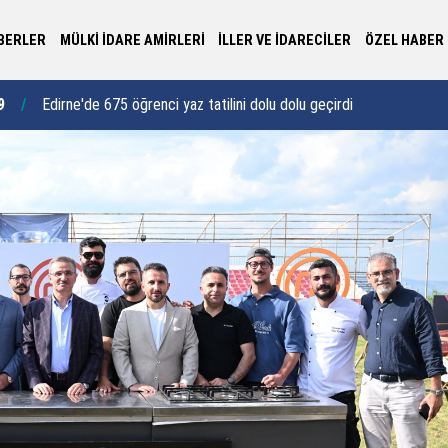
BERLER
MÜLKİ İDARE AMİRLERİ
İLLER VE İDARECİLER
ÖZEL HABER
Va
0
Evlilik yolundaki gençlere bağımlılık eğitimi
11:55
yü