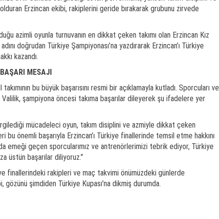
lduran Erzincan ekibi, rakiplerini geride bırakarak grubunu zirvede
yduğu azimli oyunla turnuvanın en dikkat çeken takımı olan Erzincan Kız
 adını doğrudan Türkiye Şampiyonası’na yazdırarak Erzincan’ı Türkiye
akkı kazandı.
 BAŞARI MESAJI
bol takımının bu büyük başarısını resmi bir açıklamayla kutladı. Sporcuları ve
 Valilik, şampiyona öncesi takıma başarılar dileyerek şu ifadelere yer
gilediği mücadeleci oyun, takım disiplini ve azmiyle dikkat çeken
eri bu önemli başarıyla Erzincan’ı Türkiye finallerinde temsil etme hakkını
da emeği geçen sporcularımız ve antrenörlerimizi tebrik ediyor, Türkiye
a üstün başarılar diliyoruz."
iye finallerindeki rakipleri ve maç takvimi önümüzdeki günlerde
bi, gözünü şimdiden Türkiye Kupası'na dikmiş durumda.