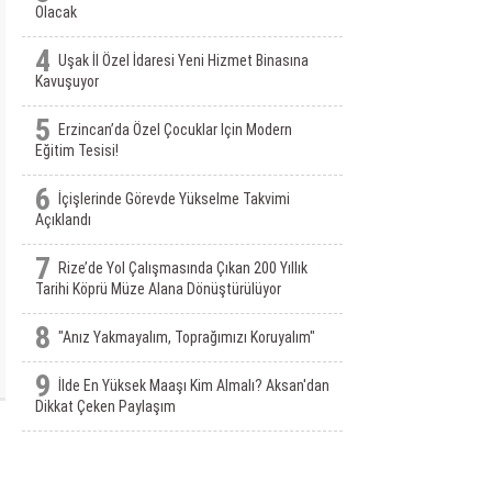
Olacak
4
Uşak İl Özel İdaresi Yeni Hizmet Binasına
Kavuşuyor
5
Erzincan’da Özel Çocuklar Için Modern
Eğitim Tesisi!
6
İçişlerinde Görevde Yükselme Takvimi
Açıklandı
7
Rize’de Yol Çalışmasında Çıkan 200 Yıllık
Tarihi Köprü Müze Alana Dönüştürülüyor
8
"Anız Yakmayalım, Toprağımızı Koruyalım"
9
İlde En Yüksek Maaşı Kim Almalı? Aksan'dan
Dikkat Çeken Paylaşım