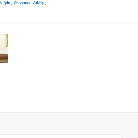
,
,
ydoğdu
#Erzincan Valiliği