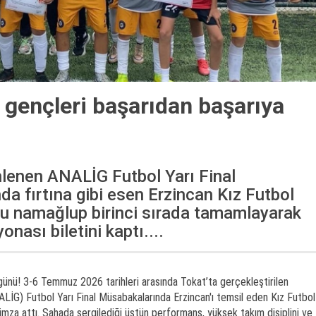
n gençleri başarıdan başarıya
lenen ANALİG Futbol Yarı Final
a fırtına gibi esen Erzincan Kız Futbol
u namağlup birinci sırada tamamlayarak
nası biletini kaptı....
ünü! 3-6 Temmuz 2026 tarihleri arasında Tokat’ta gerçekleştirilen
NALİG) Futbol Yarı Final Müsabakalarında Erzincan'ı temsil eden Kız Futbol
a imza attı. Sahada sergilediği üstün performans, yüksek takım disiplini ve