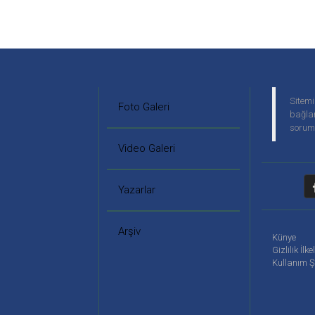
Sitemi
Foto Galeri
bağlan
soruml
Video Galeri
Yazarlar
Arşiv
Künye
Gizlilik İlke
Kullanım Ş