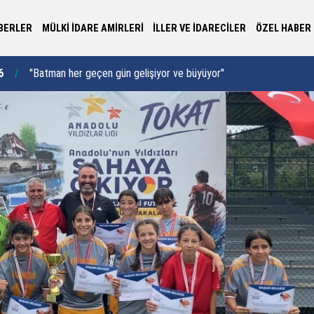
BERLER
MÜLKİ İDARE AMİRLERİ
İLLER VE İDARECİLER
ÖZEL HABER
"Türkiye Yüzyılı hedefleri doğrultusunda
12:52
11:22
toprağımızı verimli kullanmalıyız"