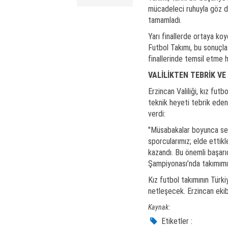
mücadeleci ruhuyla göz do
tamamladı.
​Yarı finallerde ortaya ko
Futbol Takımı, bu sonuçla
finallerinde temsil etme h
VALİLİKTEN TEBRİK VE
​Erzincan Valiliği, kız fut
teknik heyeti tebrik eden
verdi:
​"Müsabakalar boyunca ser
sporcularımız; elde ettikl
kazandı. Bu önemli başarı
Şampiyonası’nda takımımız
​Kız futbol takımının Türk
netleşecek. Erzincan eki
Kaynak:
Etiketler :