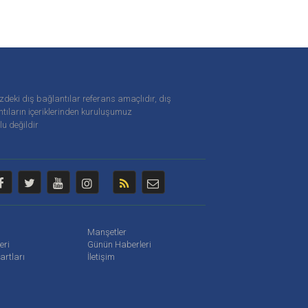
zdeki dış bağlantılar referans amaçlıdır, dış
tıların içeriklerinden
kuruluşumuz
u değildir
Manşetler
leri
Günün Haberleri
artları
İletişim