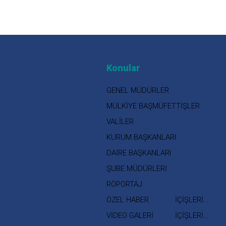
Konular
GENEL MÜDÜRLER
MÜLKİYE BAŞMÜFETTİŞLER
VALİLER
KURUM BAŞKANLARI
DAİRE BAŞKANLARI
ŞUBE MÜDÜRLERİ
RÖPORTAJ
ÖZEL HABER
İÇİŞLERİ
BAKANI
VİDEO GALERİ
İÇİŞLERİ