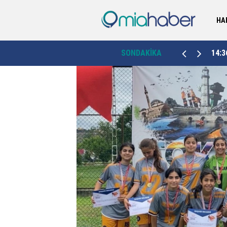
HA
ğulma"
14:36
"Batman her geçen gün gelişiyor ve büyüyor"
SONDAKİKA