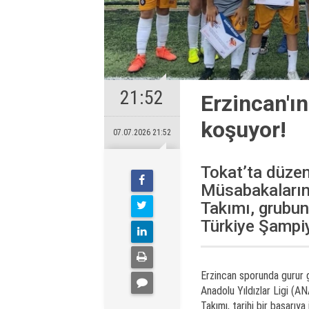
21:52
Erzincan'ı
koşuyor!
07.07.2026 21:52
Tokat’ta düzen
Müsabakalarınd
Takımı, grubun
Türkiye Şampiyo
Erzincan sporunda gurur g
Anadolu Yıldızlar Ligi (A
Takımı, tarihi bir başarıy