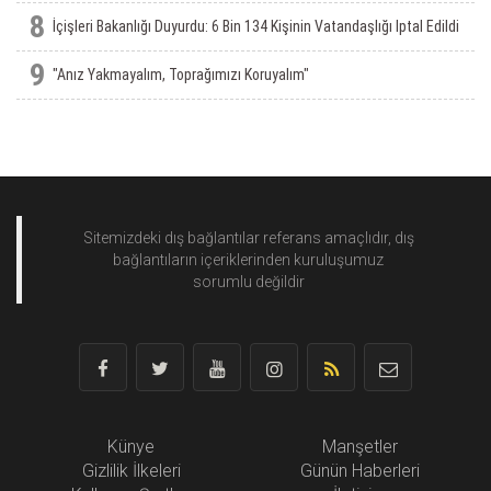
8
İçişleri Bakanlığı Duyurdu: 6 Bin 134 Kişinin Vatandaşlığı Iptal Edildi
9
"Anız Yakmayalım, Toprağımızı Koruyalım"
Sitemizdeki dış bağlantılar referans amaçlıdır, dış
bağlantıların içeriklerinden
kuruluşumuz
sorumlu değildir
Künye
Manşetler
Gizlilik İlkeleri
Günün Haberleri