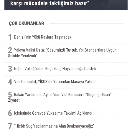
karşı mücadele taktiğimiz hazır”
ÇOK OKUNANLAR
1
Denizli'nin Yükü Raylara Taşınacak
2
Yalova Valisi Usta: "Sözümüzü Tuttuk, Yol Standartlara Uygun
Şekilde Yenilendi"
3
Niğde Valiliği’nden Küçükbaş Hayvancılığa Destek
4
Vali Canbolat, YİKOB'da Yatırımları Masaya Yatırdı
5
Bakan Yardımcısı Ayhan’dan Vali Karacan’a "Geçmiş Olsun"
Ziyareti
6
İçişlerinde Görevde Yükselme Takvimi Açıklandı
7
“Hiçbir Suç Yapılanmasına Alan Bırakmayacağız”