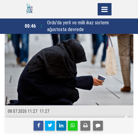
ikaz sistemi
Rize’de 50 öğrenci kapasiteli yatılı
23:38
22:35
kız Kur’an Kursu için imzalar atıldı
"
08.07.2026 11:27
11:27