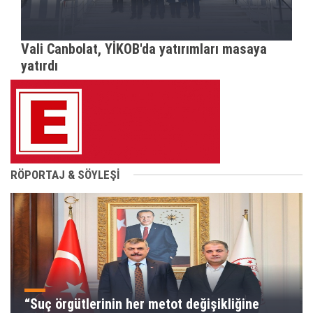
Vali Canbolat, YİKOB'da yatırımları masaya
yatırdı
RÖPORTAJ & SÖYLEŞİ
“Suç örgütlerinin her metot değişikliğine