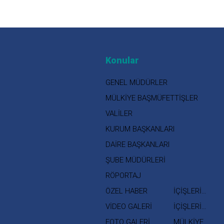
Konular
GENEL MÜDÜRLER
MÜLKİYE BAŞMÜFETTİŞLER
VALİLER
KURUM BAŞKANLARI
DAİRE BAŞKANLARI
ŞUBE MÜDÜRLERİ
RÖPORTAJ
ÖZEL HABER
İÇİŞLERİ
BAKANI
VİDEO GALERİ
İÇİŞLERİ
BAKAN
FOTO GALERİ
MÜLKİYE