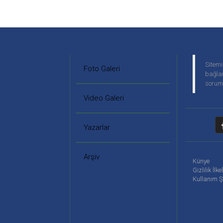
Sitemi
Foto Galeri
bağlan
soruml
Video Galeri
Yazarlar
Arşiv
Künye
Gizlilik İlke
Kullanım Ş