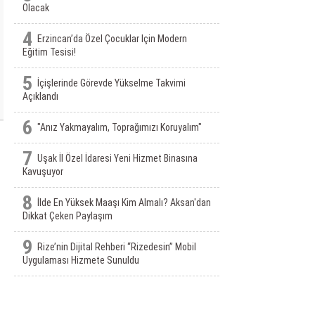
Olacak
4
Erzincan’da Özel Çocuklar Için Modern
Eğitim Tesisi!
5
İçişlerinde Görevde Yükselme Takvimi
Açıklandı
6
"Anız Yakmayalım, Toprağımızı Koruyalım"
7
Uşak İl Özel İdaresi Yeni Hizmet Binasına
Kavuşuyor
8
İlde En Yüksek Maaşı Kim Almalı? Aksan'dan
Dikkat Çeken Paylaşım
9
Rize’nin Dijital Rehberi “Rizedesin” Mobil
Uygulaması Hizmete Sunuldu