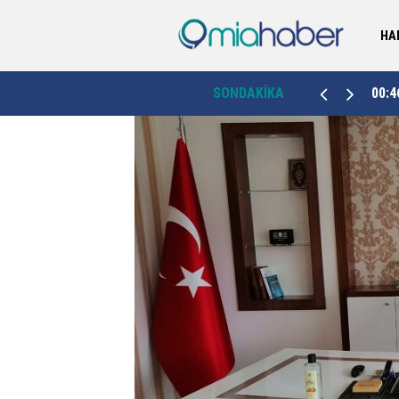
HA
Kütahya’da sahipsiz hayvanlar için dördüncü
00:46
SONDAKİKA
2
bakımevi Emet’te hizmete açıldı