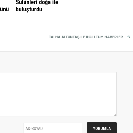
Sülünleri doğa ile
günü
buluşturdu
TALHA ALTUNTAŞ İLE İLGİLİ TÜM HABERLER