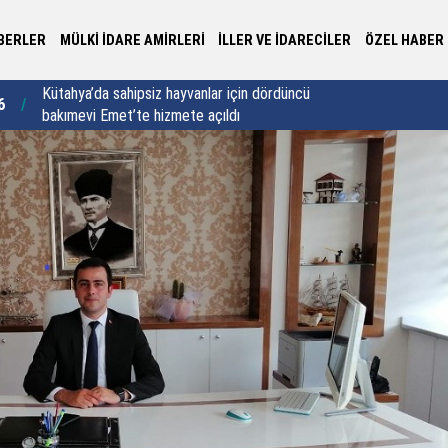
BERLER
MÜLKİ İDARE AMİRLERİ
İLLER VE İDARECİLER
ÖZEL HABER
Yalova Valisi Usta’dan 30 yıllık vefa buluşması:
3:46
22:44
"Vefa sadece bir semt adı değildir"