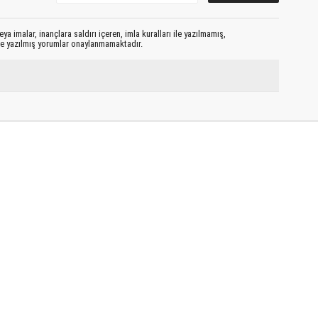
ya imalar, inançlara saldırı içeren, imla kuralları ile yazılmamış,
le yazılmış yorumlar onaylanmamaktadır.