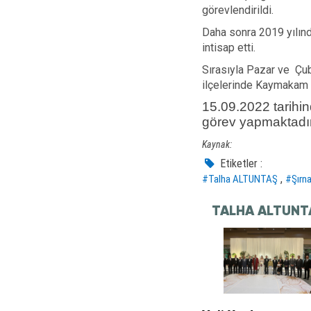
görevlendirildi.
Daha sonra 2019 yılın
intisap etti.
Sırasıyla Pazar ve Çub
ilçelerinde Kaymakam v
15.09.2022 tarihin
görev yapmaktadır
Kaynak:
Etiketler :
,
#Talha ALTUNTAŞ
#Şırna
TALHA ALTUNT