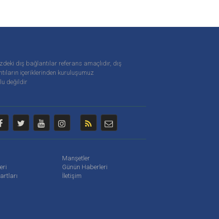
zdeki dış bağlantılar referans amaçlıdır, dış
tıların içeriklerinden
kuruluşumuz
u değildir
Manşetler
leri
Günün Haberleri
artları
İletişim