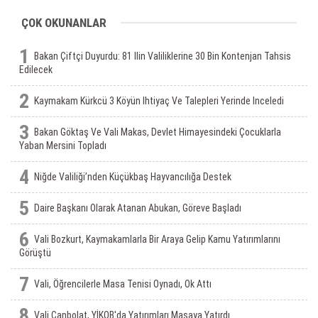
ÇOK OKUNANLAR
1
Bakan Çiftçi Duyurdu: 81 Ilin Valiliklerine 30 Bin Kontenjan Tahsis
Edilecek
2
Kaymakam Kürkcü 3 Köyün Ihtiyaç Ve Talepleri Yerinde Inceledi
3
Bakan Göktaş Ve Vali Makas, Devlet Himayesindeki Çocuklarla
Yaban Mersini Topladı
4
Niğde Valiliği’nden Küçükbaş Hayvancılığa Destek
5
Daire Başkanı Olarak Atanan Abukan, Göreve Başladı
6
Vali Bozkurt, Kaymakamlarla Bir Araya Gelip Kamu Yatırımlarını
Görüştü
7
Vali, Öğrencilerle Masa Tenisi Oynadı, Ok Attı
8
Vali Canbolat, YİKOB'da Yatırımları Masaya Yatırdı