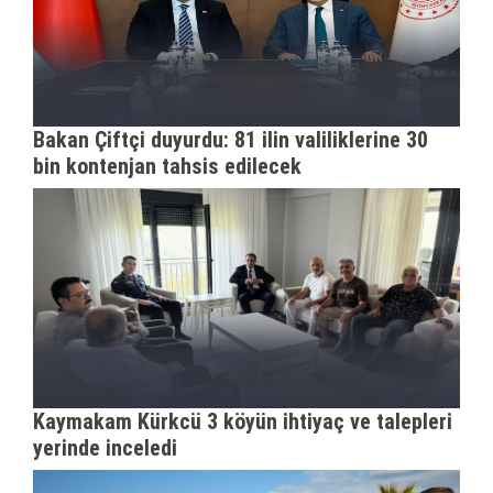
Bakan Çiftçi duyurdu: 81 ilin valiliklerine 30
bin kontenjan tahsis edilecek
Kaymakam Kürkcü 3 köyün ihtiyaç ve talepleri
yerinde inceledi