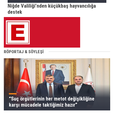
Niğde Valiliği’nden küçükbaş hayvancılığa
destek
RÖPORTAJ & SÖYLEŞİ
“Suç örgütlerinin her metot değişikliğine
karşı mücadele taktiğimiz hazır”