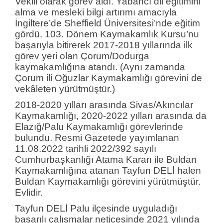
Vekili olarak görev aldı. Yabancı dil eğitimini
alma ve mesleki bilgi artırımı amacıyla
İngiltere’de Sheffield Üniversitesi’nde eğitim
gördü. 103. Dönem Kaymakamlık Kursu’nu
başarıyla bitirerek 2017-2018 yıllarında ilk
görev yeri olan Çorum/Dodurga
kaymakamlığına atandı. (Aynı zamanda
Çorum ili Oğuzlar Kaymakamlığı görevini de
vekâleten yürütmüştür.)
2018-2020 yılları arasında Sivas/Akıncılar
Kaymakamlığı, 2020-2022 yılları arasında da
Elazığ/Palu Kaymakamlığı görevlerinde
bulundu. Resmi Gazetede yayımlanan
11.08.2022 tarihli 2022/392 sayılı
Cumhurbaşkanlığı Atama Kararı ile Buldan
Kaymakamlığına atanan Tayfun DELİ halen
Buldan Kaymakamlığı görevini yürütmüştür.
Evlidir.
Tayfun DELİ Palu ilçesinde uyguladığı
başarılı çalışmalar neticesinde 2021 yılında