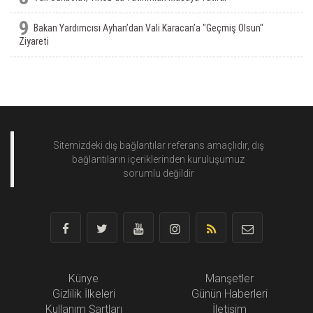
9
Bakan Yardımcısı Ayhan’dan Vali Karacan’a "Geçmiş Olsun"
Ziyareti
Sitemizdeki dış bağlantılar referans amaçlıdır, dış
bağlantıların içeriklerinden
kuruluşumuz
sorumlu değildir
Künye
Manşetler
Gizlilik İlkeleri
Günün Haberleri
Kullanım Şartları
İletişim