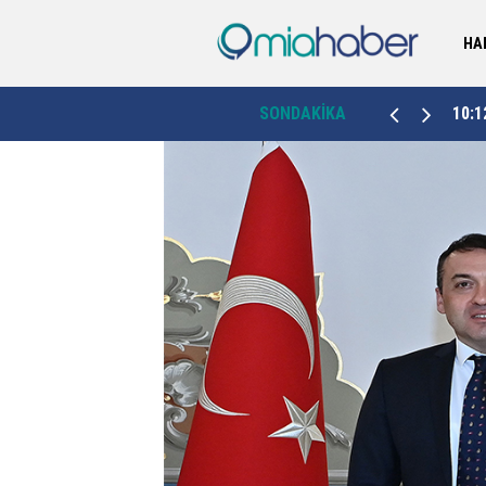
HA
10:12
Vali Yardımcısı Bozkurtoğlu dünyaevine girdi
SONDAKİKA
09:2