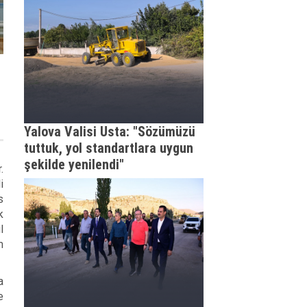
Yalova Valisi Usta: "Sözümüzü
tuttuk, yol standartlara uygun
şekilde yenilendi"
.
i
s
k
l
m
a
e