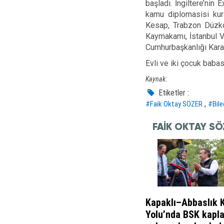
başladı. İngiltere’nin
kamu diplomasisi kur
Kesap, Trabzon Düzko
Kaymakamı, İstanbul 
Cumhurbaşkanlığı Kararn
Evli ve iki çocuk baba
Kaynak:
Etiketler :
,
#Faik Oktay SÖZER
#Bile
FAIK OKTAY SÖ
Kapaklı–Abbaslık 
Yolu’nda BSK kapl