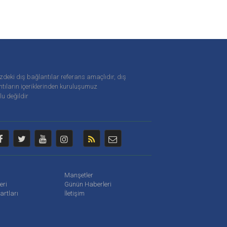
zdeki dış bağlantılar referans amaçlıdır, dış
tıların içeriklerinden
kuruluşumuz
u değildir
Manşetler
leri
Günün Haberleri
artları
İletişim