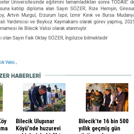
 Exeter Üniversitesinde eğitimini tamamladıktan sonra TODAİE’ d
suna katılıp diploma alan Sayın SÖZER; Rize Hemşin, Giresu
y, Artvin Murgul, Erzurum İspir, İzmir Kınık ve Bursa Mudany
Vali Yardımcısı ve Beykoz Kaymakamı olarak görev yapmış, 202
amesi ile Bilecik Valisi olarak atanmıştır.
sı olan Sayın Faik Oktay SÖZER, İngilizce bilmektedir
,
cik Valisi
ZER HABERLERI
Köy
Bilecik Ulupınar
Bilecik'te 16 bin 500
ama
Köyü’nde huzurevi
yıllık geçmiş gün