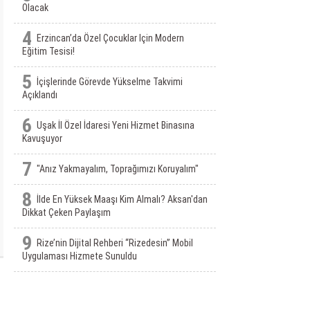
Olacak
4
Erzincan’da Özel Çocuklar Için Modern
Eğitim Tesisi!
5
İçişlerinde Görevde Yükselme Takvimi
Açıklandı
6
Uşak İl Özel İdaresi Yeni Hizmet Binasına
Kavuşuyor
7
"Anız Yakmayalım, Toprağımızı Koruyalım"
8
İlde En Yüksek Maaşı Kim Almalı? Aksan'dan
Dikkat Çeken Paylaşım
9
Rize’nin Dijital Rehberi “Rizedesin” Mobil
Uygulaması Hizmete Sunuldu