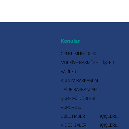
Konular
GENEL MÜDÜRLER
MÜLKİYE BAŞMÜFETTİŞLER
VALİLER
KURUM BAŞKANLARI
DAİRE BAŞKANLARI
ŞUBE MÜDÜRLERİ
RÖPORTAJ
ÖZEL HABER
İÇİŞLERİ
BAKANI
VİDEO GALERİ
İÇİŞLERİ