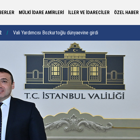
BERLER
MÜLKİ İDARE AMİRLERİ
İLLER VE İDARECİLER
ÖZEL HABER
Kaymakam Şıktaş, çocuklara milli ve manevi
Kü
0
00:46
değerleri hatırlattı
ba