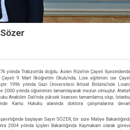
 Sözer
6 yılında Trabzon’da doğdu. Aslen Rize’nin Çayeli İlçesindendir
i Çayeli 9 Mart İlköğretim Okulu’nda, Lise eğitimini ise Çayel
tır. 1996 yılında Gazi Üniversitesi İktisat Bölümü’nde Lisan
e 2000 yılında öğrenimini tamamlayarak mezun olmuştur. Atatür
uku Anabilim Dalı’nda yüksek lisansını tamamlamış olup; İstanbu
sinde Kamu Hukuku alanında doktora çalışmalarına deva
şavirliğinde başlayan Sayın SÖZER, bir süre Maliye Bakanlığınd
nra 2004 yılında İçişleri Bakanlığında Kaymakam olarak görev