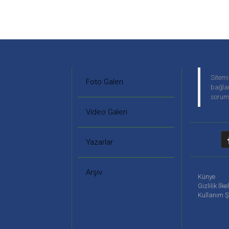
Sitemi
Foto Galeri
bağlan
soruml
Video Galeri
Yazarlar
Arşiv
Künye
Gizlilik İlke
Kullanım Ş