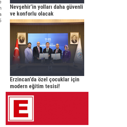
e
Nevşehir’in yolları daha güvenli
n
ve konforlu olacak
a
5
Erzincan’da özel çocuklar için
modern eğitim tesisi!