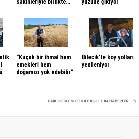
sakinleriyle birlikte
yüzüne çıkıyor
çilek hasadı yapıldı
stik
“Küçük bir ihmal hem
Bilecik’te köy yolları
i
emekleri hem
yenileniyor
ü
doğamızı yok edebilir”
FAIK OKTAY SÖZER İLE İLGİLİ TÜM HABERLER