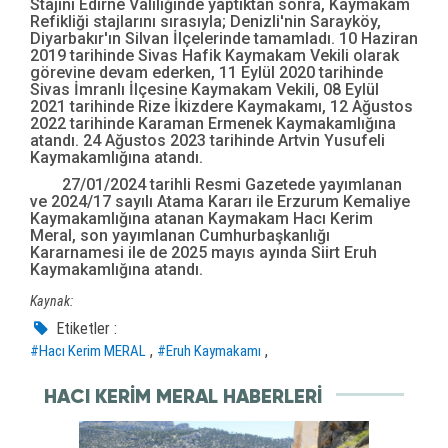
Stajını Edirne Valiliğinde yaptıktan sonra, Kaymakam
Refikliği stajlarını sırasıyla; Denizli'nin Sarayköy,
Diyarbakır'ın Silvan İlçelerinde tamamladı. 10 Haziran
2019 tarihinde Sivas Hafik Kaymakam Vekili olarak
görevine devam ederken, 11 Eylül 2020 tarihinde
Sivas İmranlı İlçesine Kaymakam Vekili, 08 Eylül
2021 tarihinde Rize İkizdere Kaymakamı, 12 Ağustos
2022 tarihinde Karaman Ermenek Kaymakamlığına
atandı. 24 Ağustos 2023 tarihinde Artvin Yusufeli
Kaymakamlığına atandı.
27/01/2024 tarihli Resmi Gazetede yayımlanan
ve 2024/17 sayılı Atama Kararı ile Erzurum Kemaliye
Kaymakamlığına atanan Kaymakam Hacı Kerim
Meral, son yayımlanan Cumhurbaşkanlığı
Kararnamesi ile de 2025 mayıs ayında Siirt Eruh
Kaymakamlığına atandı.
Kaynak:
Etiketler :
,
,
#Hacı Kerim MERAL
#Eruh Kaymakamı
HACI KERIM MERAL HABERLERI