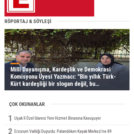
RÖPORTAJ & SÖYLEŞİ
Millî Dayanışma, Kardeşlik ve Demokrasi
Komisyonu Üyesi Yazmacı: “Bin yıllık Türk-
Kürt kardeşliği bir slogan değil, bu
toprakların gerçeğidir”
ÇOK OKUNANLAR
1
Uşak İl Özel İdaresi Yeni Hizmet Binasına Kavuşuyor
2
Erzurum Valiliği Duyurdu: Palandöken Kayak Merkezi'ne 89