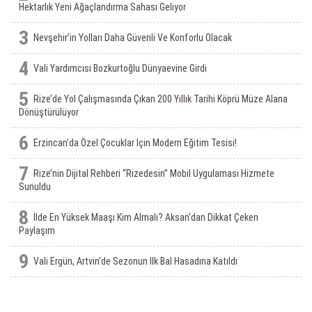
Hektarlık Yeni Ağaçlandırma Sahası Geliyor
3
Nevşehir’in Yolları Daha Güvenli Ve Konforlu Olacak
4
Vali Yardımcısı Bozkurtoğlu Dünyaevine Girdi
5
Rize’de Yol Çalışmasında Çıkan 200 Yıllık Tarihi Köprü Müze Alana
Dönüştürülüyor
6
Erzincan’da Özel Çocuklar Için Modern Eğitim Tesisi!
7
Rize’nin Dijital Rehberi “Rizedesin” Mobil Uygulaması Hizmete
Sunuldu
8
İlde En Yüksek Maaşı Kim Almalı? Aksan'dan Dikkat Çeken
Paylaşım
9
Vali Ergün, Artvin’de Sezonun Ilk Bal Hasadına Katıldı