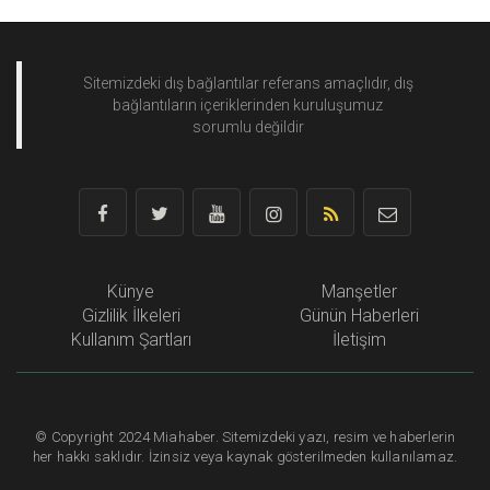
Sitemizdeki dış bağlantılar referans amaçlıdır, dış
bağlantıların içeriklerinden
kuruluşumuz
sorumlu değildir
Künye
Manşetler
Gizlilik İlkeleri
Günün Haberleri
Kullanım Şartları
İletişim
©
Copyright
2024 Miahaber. Sitemizdeki yazı, resim ve haberlerin
her hakkı saklıdır. İzinsiz veya kaynak gösterilmeden kullanılamaz.