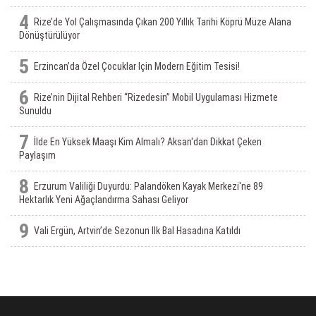
4
Rize’de Yol Çalışmasında Çıkan 200 Yıllık Tarihi Köprü Müze Alana
Dönüştürülüyor
5
Erzincan’da Özel Çocuklar Için Modern Eğitim Tesisi!
6
Rize’nin Dijital Rehberi “Rizedesin” Mobil Uygulaması Hizmete
Sunuldu
7
İlde En Yüksek Maaşı Kim Almalı? Aksan'dan Dikkat Çeken
Paylaşım
8
Erzurum Valiliği Duyurdu: Palandöken Kayak Merkezi'ne 89
Hektarlık Yeni Ağaçlandırma Sahası Geliyor
9
Vali Ergün, Artvin’de Sezonun Ilk Bal Hasadına Katıldı