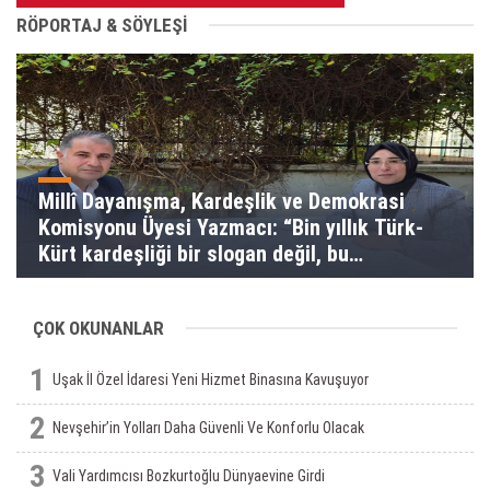
RÖPORTAJ & SÖYLEŞİ
Millî Dayanışma, Kardeşlik ve Demokrasi
Komisyonu Üyesi Yazmacı: “Bin yıllık Türk-
Kürt kardeşliği bir slogan değil, bu
toprakların gerçeğidir”
ÇOK OKUNANLAR
1
Uşak İl Özel İdaresi Yeni Hizmet Binasına Kavuşuyor
2
Nevşehir’in Yolları Daha Güvenli Ve Konforlu Olacak
3
Vali Yardımcısı Bozkurtoğlu Dünyaevine Girdi