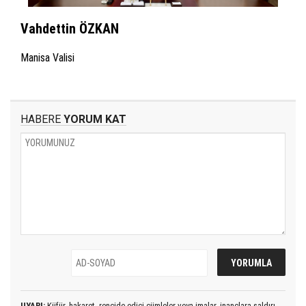
Vahdettin ÖZKAN
Manisa Valisi
HABERE
YORUM KAT
UYARI:
Küfür, hakaret, rencide edici cümleler veya imalar, inançlara saldırı