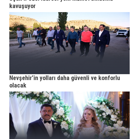
kavuşuyor
Nevşehir’in yolları daha güvenli ve konforlu
olacak