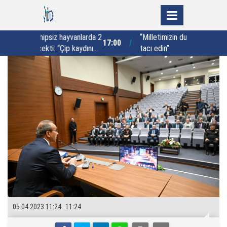
hayvanlarda 2
“Milletimizin duasını her zaman baş
“
17:00
16:00
Çip kaydını
tacı edin”
orlar”
05.04.2023 11:24
11:24