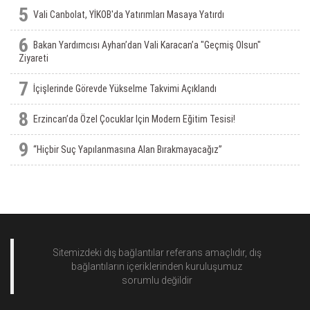
5
Vali Canbolat, YİKOB'da Yatırımları Masaya Yatırdı
6
Bakan Yardımcısı Ayhan’dan Vali Karacan’a "Geçmiş Olsun"
Ziyareti
7
İçişlerinde Görevde Yükselme Takvimi Açıklandı
8
Erzincan’da Özel Çocuklar Için Modern Eğitim Tesisi!
9
“Hiçbir Suç Yapılanmasına Alan Bırakmayacağız”
Sitemizdeki dış bağlantılar referans amaçlıdır, dış
bağlantıların içeriklerinden
kuruluşumuz
sorumlu değildir