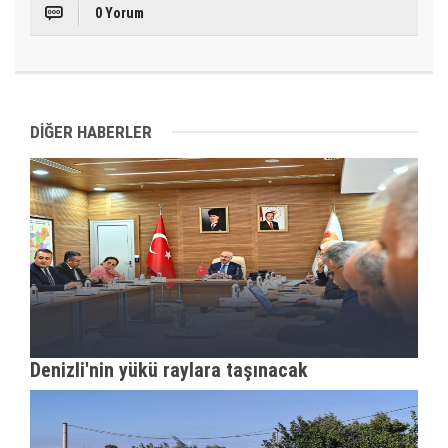
0 Yorum
DİĞER HABERLER
Denizli'nin yükü raylara taşınacak