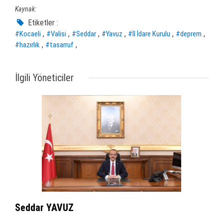
Kaynak:
Etiketler :
,
,
,
,
,
,
#Kocaeli
#Valisi
#Seddar
#Yavuz
#İl İdare Kurulu
#deprem
,
,
#hazırlık
#tasarruf
İlgili Yöneticiler
Seddar YAVUZ