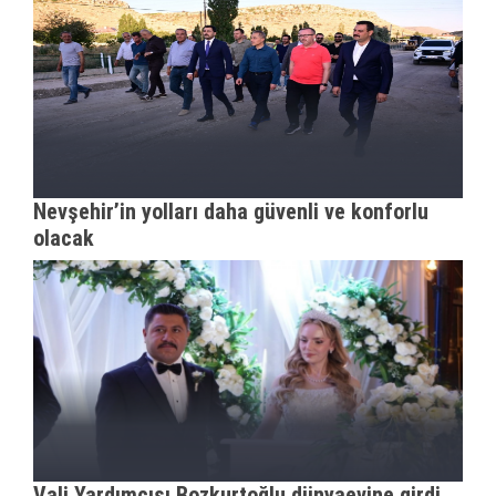
Nevşehir’in yolları daha güvenli ve konforlu
olacak
Vali Yardımcısı Bozkurtoğlu dünyaevine girdi