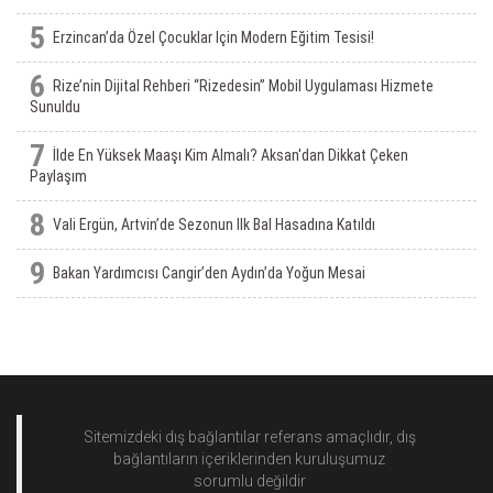
5
Erzincan’da Özel Çocuklar Için Modern Eğitim Tesisi!
6
Rize’nin Dijital Rehberi “Rizedesin” Mobil Uygulaması Hizmete
Sunuldu
7
İlde En Yüksek Maaşı Kim Almalı? Aksan'dan Dikkat Çeken
Paylaşım
8
Vali Ergün, Artvin’de Sezonun Ilk Bal Hasadına Katıldı
9
Bakan Yardımcısı Cangir’den Aydın’da Yoğun Mesai
Sitemizdeki dış bağlantılar referans amaçlıdır, dış
bağlantıların içeriklerinden
kuruluşumuz
sorumlu değildir