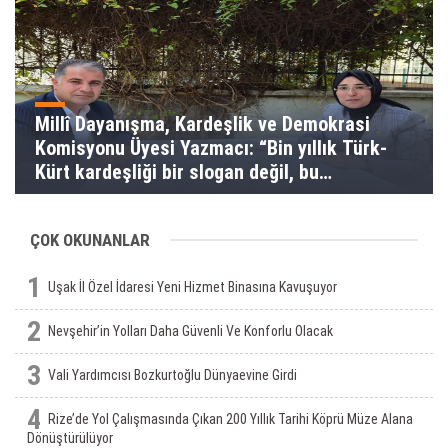
Millî Dayanışma, Kardeşlik ve Demokrasi
Komisyonu Üyesi Yazmacı: “Bin yıllık Türk-
Kürt kardeşliği bir slogan değil, bu
toprakların gerçeğidir”
ÇOK OKUNANLAR
1
Uşak İl Özel İdaresi Yeni Hizmet Binasına Kavuşuyor
2
Nevşehir’in Yolları Daha Güvenli Ve Konforlu Olacak
3
Vali Yardımcısı Bozkurtoğlu Dünyaevine Girdi
4
Rize’de Yol Çalışmasında Çıkan 200 Yıllık Tarihi Köprü Müze Alana
Dönüştürülüyor