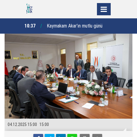
“Esenyurt’un yarınlarını hep birlikte
lu günü
10:27
10:11
inşa ediyoruz”
04.12.2025 15:00
15:00