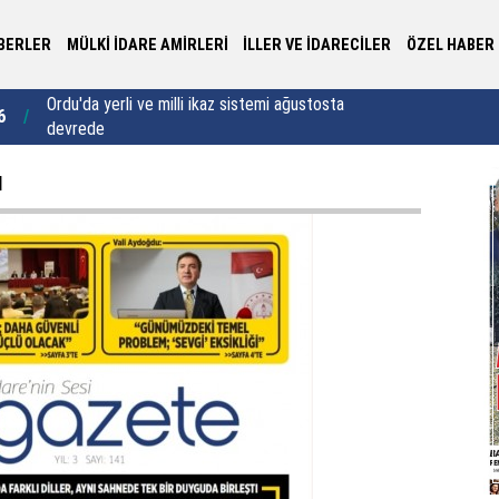
BERLER
MÜLKİ İDARE AMİRLERİ
İLLER VE İDARECİLER
ÖZEL HABER
Rize’de 50 öğrenci kapasiteli yatılı kız Kur’an Kursu
Va
8
22:35
için imzalar atıldı
ya
ı