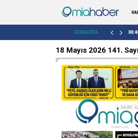
HA
Ordu'da yerli ve milli ikaz sistemi ağustosta
k”
00:46
SONDAKİKA
23:3
devrede
18 Mayıs 2026 141. Say