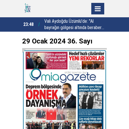
du:
Vali Aydoğdu Üzümlü’de: "Al
23:48
23:02
rkezi'ne 89
bayrağın gölgesi altında beraber
y
ndırma sahası
yaşamaya yeminliyiz"
k
29 Ocak 2024 36. Sayı