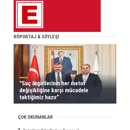
RÖPORTAJ & SÖYLEŞİ
“Suç örgütlerinin her metot
değişikliğine karşı mücadele
taktiğimiz hazır”
ÇOK OKUNANLAR