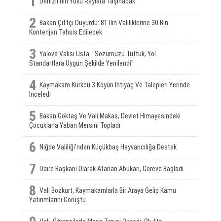
1
Denizli'nin Yükü Raylara Taşınacak
2
Bakan Çiftçi Duyurdu: 81 Ilin Valiliklerine 30 Bin
Kontenjan Tahsis Edilecek
3
Yalova Valisi Usta: "Sözümüzü Tuttuk, Yol
Standartlara Uygun Şekilde Yenilendi"
4
Kaymakam Kürkcü 3 Köyün Ihtiyaç Ve Talepleri Yerinde
Inceledi
5
Bakan Göktaş Ve Vali Makas, Devlet Himayesindeki
Çocuklarla Yaban Mersini Topladı
6
Niğde Valiliği’nden Küçükbaş Hayvancılığa Destek
7
Daire Başkanı Olarak Atanan Abukan, Göreve Başladı
8
Vali Bozkurt, Kaymakamlarla Bir Araya Gelip Kamu
Yatırımlarını Görüştü