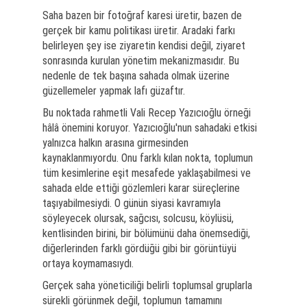
Saha bazen bir fotoğraf karesi üretir, bazen de
gerçek bir kamu politikası üretir. Aradaki farkı
belirleyen şey ise ziyaretin kendisi değil, ziyaret
sonrasında kurulan yönetim mekanizmasıdır. Bu
nedenle de tek başına sahada olmak üzerine
güzellemeler yapmak lafı güzaftır.
Bu noktada rahmetli Vali Recep Yazıcıoğlu örneği
hâlâ önemini koruyor. Yazıcıoğlu'nun sahadaki etkisi
yalnızca halkın arasına girmesinden
kaynaklanmıyordu. Onu farklı kılan nokta, toplumun
tüm kesimlerine eşit mesafede yaklaşabilmesi ve
sahada elde ettiği gözlemleri karar süreçlerine
taşıyabilmesiydi. O günün siyasi kavramıyla
söyleyecek olursak, sağcısı, solcusu, köylüsü,
kentlisinden birini, bir bölümünü daha önemsediği,
diğerlerinden farklı gördüğü gibi bir görüntüyü
ortaya koymamasıydı.
Gerçek saha yöneticiliği belirli toplumsal gruplarla
sürekli görünmek değil, toplumun tamamını