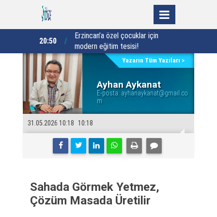
ı heyetinden
Erzincan’a özel çocuklar için
20:50
20:00
a ziyaret
modern eğitim tesisi!
Yazarın Tüm Yazıları >
Ayhan Aykanat
E-posta:
ayhanaykanat@gmail.co
m
31.05.2026 10:18
10:18
Sahada Görmek Yetmez,
Çözüm Masada Üretilir