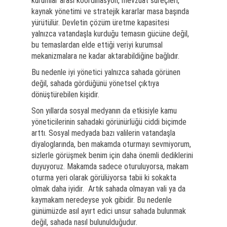
kurumlar arası koordinasyon, mevzuat süreçleri,
kaynak yönetimi ve stratejik kararlar masa başında
yürütülür. Devletin çözüm üretme kapasitesi
yalnızca vatandaşla kurduğu temasın gücüne değil,
bu temaslardan elde ettiği veriyi kurumsal
mekanizmalara ne kadar aktarabildiğine bağlıdır.
Bu nedenle iyi yönetici yalnızca sahada görünen
değil, sahada gördüğünü yönetsel çıktıya
dönüştürebilen kişidir.
Son yıllarda sosyal medyanın da etkisiyle kamu
yöneticilerinin sahadaki görünürlüğü ciddi biçimde
arttı. Sosyal medyada bazı valilerin vatandaşla
diyaloglarında, ben makamda oturmayı sevmiyorum,
sizlerle görüşmek benim için daha önemli dediklerini
duyuyoruz. Makamda sadece oturuluyorsa, makam
oturma yeri olarak görülüyorsa tabii ki sokakta
olmak daha iyidir. Artık sahada olmayan vali ya da
kaymakam neredeyse yok gibidir. Bu nedenle
günümüzde asıl ayırt edici unsur sahada bulunmak
değil, sahada nasıl bulunulduğudur.