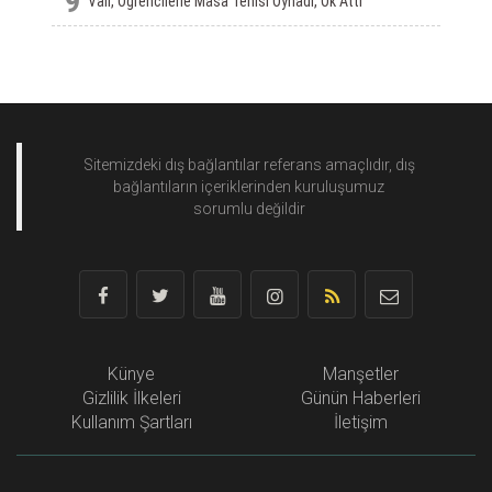
9
Vali, Öğrencilerle Masa Tenisi Oynadı, Ok Attı
Sitemizdeki dış bağlantılar referans amaçlıdır, dış
bağlantıların içeriklerinden
kuruluşumuz
sorumlu değildir
Künye
Manşetler
Gizlilik İlkeleri
Günün Haberleri
Kullanım Şartları
İletişim